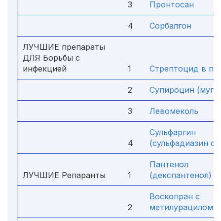
3
Пронтосан
4
Сорбалгон
ЛУЧШИЕ препараты
ДЛЯ Борьбы с
инфекцией
1
Стрептоцид в по
2
Супироцин (мупи
3
Левомеколь
Сульфаргин
4
(сульфадиазин се
Пантенол
ЛУЧШИЕ Репаранты
1
(декспантенол)
Воскопран с
2
метилурацилом