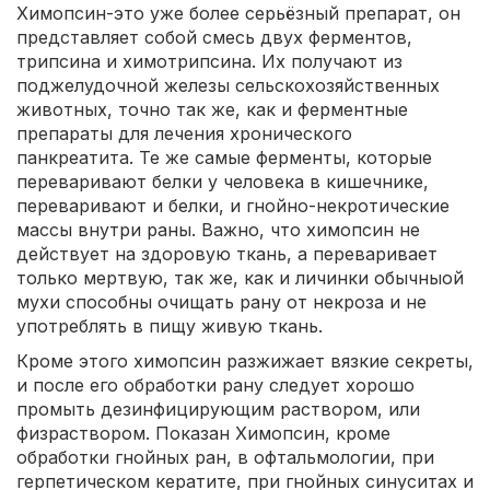
Химопсин-это уже более серьёзный препарат, он
представляет собой смесь двух ферментов,
трипсина и химотрипсина. Их получают из
поджелудочной железы сельскохозяйственных
животных, точно так же, как и ферментные
препараты для лечения хронического
панкреатита. Те же самые ферменты, которые
переваривают белки у человека в кишечнике,
переваривают и белки, и гнойно-некротические
массы внутри раны. Важно, что химопсин не
действует на здоровую ткань, а переваривает
только мертвую, так же, как и личинки обычныой
мухи способны очищать рану от некроза и не
употреблять в пищу живую ткань.
Кроме этого химопсин разжижает вязкие секреты,
и после его обработки рану следует хорошо
промыть дезинфицирующим раствором, или
физраствором. Показан Химопсин, кроме
обработки гнойных ран, в офтальмологии, при
герпетическом кератите, при гнойных синуситах и