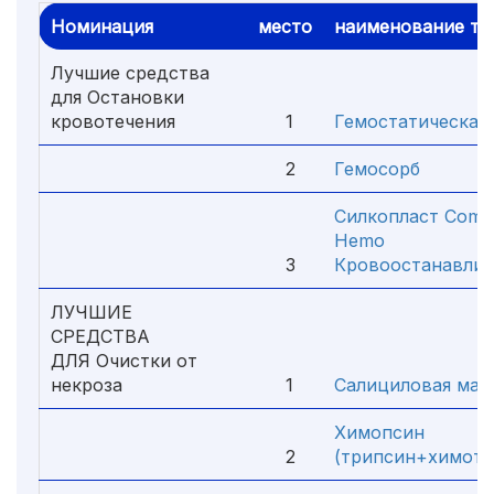
Номинация
место
наименование то
Лучшие средства
для Остановки
кровотечения
1
Гемостатическая 
2
Гемосорб
Силкопласт Comfor
Hemo
3
Кровоостанавли
ЛУЧШИЕ
СРЕДСТВА
ДЛЯ Очистки от
некроза
1
Салициловая маз
Химопсин
2
(трипсин+химотр