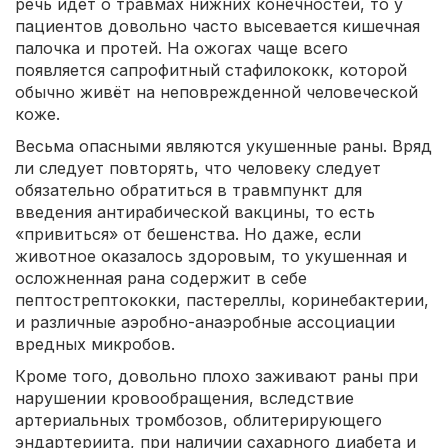
речь идет о травмах нижних конечностей, то у
пациентов довольно часто высевается кишечная
палочка и протей. На ожогах чаще всего
появляется сапрофитный стафилококк, которой
обычно живёт на неповрежденной человеческой
коже.
Весьма опасными являются укушенные раны. Вряд
ли следует повторять, что человеку следует
обязательно обратиться в травмпункт для
введения антирабической вакцины, то есть
«привиться» от бешенства. Но даже, если
животное оказалось здоровым, то укушенная и
осложненная рана содержит в себе
пептострептококки, пастереллы, коринебактерии,
и различные аэробно-анаэробные ассоциации
вредных микробов.
Кроме того, довольно плохо заживают раны при
нарушении кровообращения, вследствие
артериальных тромбозов, облитерирующего
эндартериита, при наличии сахарного диабета и