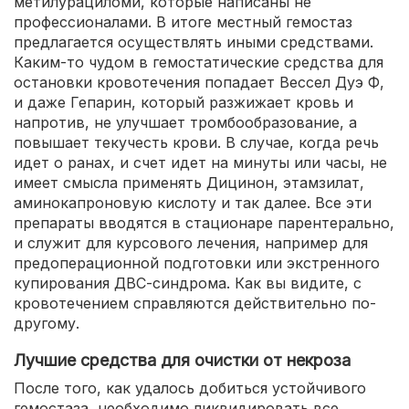
метилурациломи, которые написаны не
профессионалами. В итоге местный гемостаз
предлагается осуществлять иными средствами.
Каким-то чудом в гемостатические средства для
остановки кровотечения попадает Вессел Дуэ Ф,
и даже Гепарин, который разжижает кровь и
напротив, не улучшает тромбообразование, а
повышает текучесть крови. В случае, когда речь
идет о ранах, и счет идет на минуты или часы, не
имеет смысла применять Дицинон, этамзилат,
аминокапроновую кислоту и так далее. Все эти
препараты вводятся в стационаре парентерально,
и служит для курсового лечения, например для
предоперационной подготовки или экстренного
купирования ДВС-синдрома. Как вы видите, с
кровотечением справляются действительно по-
другому.
Лучшие средства для очистки от некроза
После того, как удалось добиться устойчивого
гемостаза, необходимо ликвидировать все