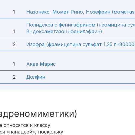
1
Назонекс, Момат Рино, Нозефрин (мометаз
Полидекса с фенилэфрином (неомицина су
1
В+дексаметазон+фенилэфрин)
2
Изофра (фрамицетина сульфат 1,25 г=8000
1
Аква Марис
2
Долфин
адреномиметики)
 относятся к классу
я «панацеей», поскольку