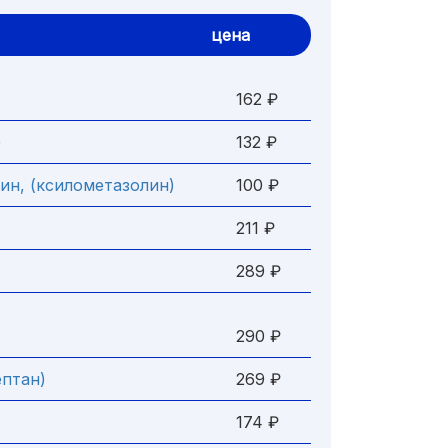
цена
162 ₽
)
132 ₽
ин, (ксилометазолин)
100 ₽
211 ₽
289 ₽
290 ₽
птан)
269 ₽
174 ₽