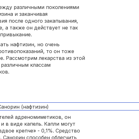
 между различными поколениями
зина и заканчивая
вия после одного закапывания,
, а также он действует не так
 привыкание.
ать нафтизин, но очень
ротивопоказаний, то он тоже
е. Рассмотрим лекарства из этой
к различным классам
ков.
телей адреномиметиков, он
 и в виде капель. Капли могут
вдвое крепче» - 0,1%. Средство
. Санорин способен облегчить