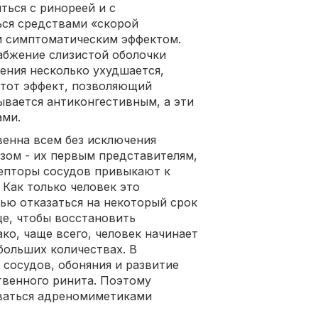
ться с ринореей и с
ься средствами «скорой
 симптоматическим эффектом.
набжение слизистой оболочки
ения несколько ухудшается,
Этот эффект, позволяющий
ывается антиконгестивным, а эти
ами.
венна всем без исключения
зом - их первым представителям,
цепторы сосудов привыкают к
 Как только человек это
ью отказаться на некоторый срок
е, чтобы восстановить
о, чаще всего, человек начинает
больших количествах. В
 сосудов, обоняния и развитие
твенного ринита. Поэтому
оваться адреномиметиками