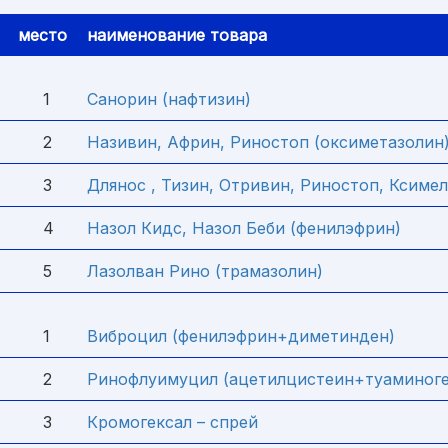
место
наименование товара
1
Санорин (нафтизин)
2
Називин, Африн, Риностоп (оксиметазолин
3
Длянос , Тизин, Отривин, Риностоп, Ксимел
4
Назол Кидс, Назол Беби (фенилэфрин)
5
Лазолван Рино (трамазолин)
1
Виброцил (фенилэфрин+диметинден)
2
Ринофлуимуцил (ацетилцистеин+туаминоге
3
Кромогексал – спрей