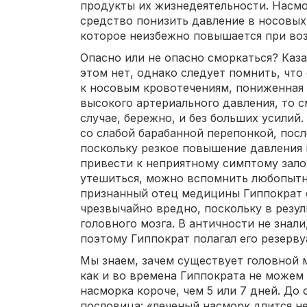
продукты их жизнедеятельности. Насмо
средство понизить давление в носовых
которое неизбежно повышается при воз
Опасно или не опасно сморкаться? Каза
этом нет, однако следует помнить, что
к носовым кровотечениям, пониженная
высокого артериального давления, то с
случае, бережно, и без больших усилий
со слабой барабанной перепонкой, посл
поскольку резкое повышение давления 
привести к неприятному симптому зало
утешиться, можно вспомнить любопытн
признанный отец медицины Гиппократ с
чрезвычайно вредно, поскольку в резул
головного мозга. В античности не знали
поэтому Гиппократ полагал его резерв
Мы знаем, зачем существует головной мо
как и во времена Гиппократа не можем
насморка короче, чем 5 или 7 дней. До
пословица: «леченый насморк длится не