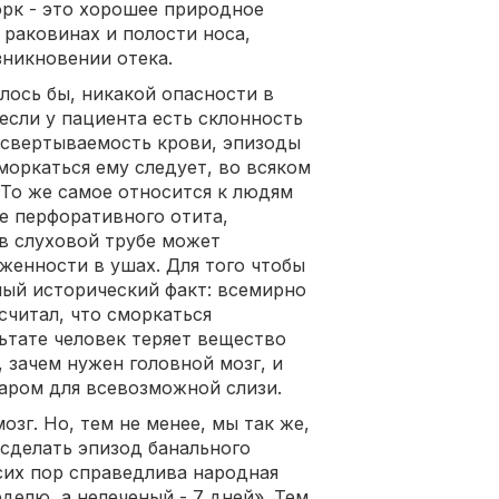
рк - это хорошее природное
 раковинах и полости носа,
никновении отека.
лось бы, никакой опасности в
 если у пациента есть склонность
 свертываемость крови, эпизоды
моркаться ему следует, во всяком
. То же самое относится к людям
е перфоративного отита,
в слуховой трубе может
женности в ушах. Для того чтобы
ый исторический факт: всемирно
читал, что сморкаться
ьтате человек теряет вещество
, зачем нужен головной мозг, и
уаром для всевозможной слизи.
зг. Но, тем не менее, мы так же,
 сделать эпизод банального
 сих пор справедлива народная
делю, а нелеченый - 7 дней». Тем