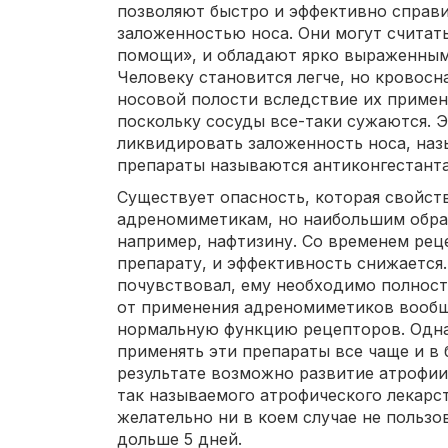
позволяют быстро и эффективно справи
заложенностью носа. Они могут считат
помощи», и обладают ярко выраженным
Человеку становится легче, но кровос
носовой полости вследствие их примен
поскольку сосуды все-таки сужаются. 
ликвидировать заложенность носа, наз
препараты называются антиконгестант
Существует опасность, которая свойст
адреномиметикам, но наибольшим обра
например, нафтизину. Со временем ре
препарату, и эффективность снижается.
почувствовал, ему необходимо полност
от применения адреномиметиков вообщ
нормальную функцию рецепторов. Однак
применять эти препараты все чаще и в 
результате возможно развитие атрофии
так называемого атрофического лекарс
желательно ни в коем случае не польз
дольше 5 дней.