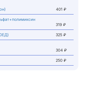
он)
401 ₽
льфат+полимиксин
319 ₽
00ЕД)
325 ₽
304 ₽
250 ₽