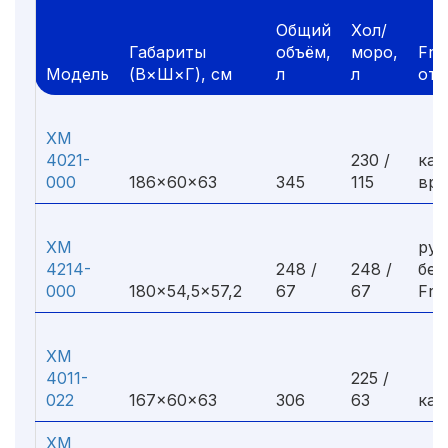
Общий
Хол/
Габариты
объём,
моро,
Fros
Модель
(В×Ш×Г), см
л
л
отт
ХМ
4021-
230 /
кап
000
186×60×63
345
115
вру
ХМ
руч
4214-
248 /
248 /
без
000
180×54,5×57,2
67
67
Fro
ХМ
4011-
225 /
022
167×60×63
306
63
кап
ХМ