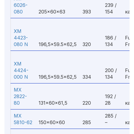
6026-
239 /
080
205×60×63
393
154
кап
ХМ
4423-
186 /
Ful
080 N
196,5×59.5×62,5
320
134
Fro
ХМ
4424-
200 /
Ful
000 N
196,5×59.5×62,5
334
134
Fro
МХ
2822-
192 /
80
131×60×61,5
220
28
кап
МХ
285 /
5810-62
150×60×60
285
–
кап