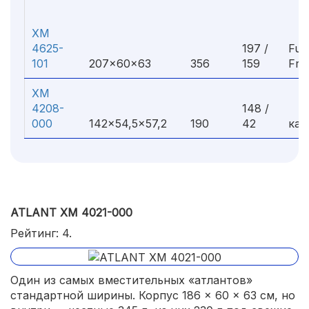
ХМ
4625-
197 /
Ful
101
207×60×63
356
159
Fro
ХМ
4208-
148 /
000
142×54,5×57,2
190
42
кап
ATLANT ХМ 4021-000
Рейтинг: 4.
Один из самых вместительных «атлантов»
стандартной ширины. Корпус 186 × 60 × 63 см, но