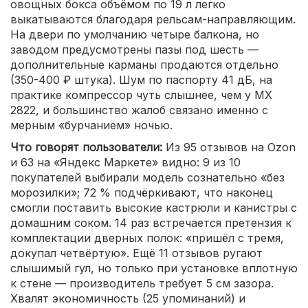
овощных бокса объёмом по 19 л легко
выкатываются благодаря рельсам-направляющим.
На двери по умолчанию четыре балкона, но
заводом предусмотрены пазы под шесть —
дополнительные карманы продаются отдельно
(350-400 ₽ штука). Шум по паспорту 41 дБ, на
практике компрессор чуть слышнее, чем у МХ
2822, и большинство жалоб связано именно с
мерным «бурчанием» ночью.
Что говорят пользователи:
Из 95 отзывов на Ozon
и 63 на «Яндекс Маркете» видно: 9 из 10
покупателей выбирали модель сознательно «без
морозилки»; 72 % подчёркивают, что наконец
смогли поставить высокие кастрюли и канистры с
домашним соком. 14 раз встречается претензия к
комплектации дверных полок: «пришёл с тремя,
докупал четвёртую». Ещё 11 отзывов ругают
слышимый гул, но только при установке вплотную
к стене — производитель требует 5 см зазора.
Хвалят экономичность (25 упоминаний) и