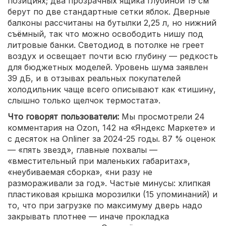
позициях; два прозрачных ящика глубиной 19 см
берут по две стандартные сетки яблок. Дверные
балконы рассчитаны на бутылки 2,25 л, но нижний
съёмный, так что можно освободить нишу под
литровые банки. Светодиод в потолке не греет
воздух и освещает почти всю глубину — редкость
для бюджетных моделей. Уровень шума заявлен
39 дБ, и в отзывах реальных покупателей
холодильник чаще всего описывают как «тишину,
слышно только щелчок термостата».
Что говорят пользователи:
Мы просмотрели 24
комментария на Ozon, 142 на «Яндекс Маркете» и
с десяток на Onliner за 2024-25 годы. 87 % оценок
— «пять звезд», главные похвалы —
«вместительный при маленьких габаритах»,
«неубиваемая сборка», «ни разу не
размораживали за год». Частые минусы: хлипкая
пластиковая крышка морозилки (15 упоминаний) и
то, что при загрузке по максимуму дверь надо
закрывать плотнее — иначе прокладка