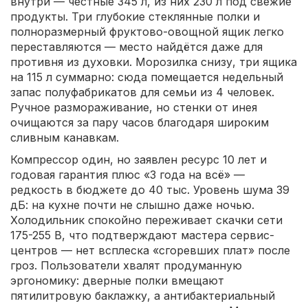
внутри — честные 345 л, из них 230 л под свежие
продукты. Три глубокие стеклянные полки и
полноразмерный фруктово-овощной ящик легко
переставляются — место найдётся даже для
противня из духовки. Морозилка снизу, три ящика
на 115 л суммарно: сюда помещается недельный
запас полуфабрикатов для семьи из 4 человек.
Ручное размораживание, но стенки от инея
очищаются за пару часов благодаря широким
сливным канавкам.
Компрессор один, но заявлен ресурс 10 лет и
годовая гарантия плюс «3 года на всё» —
редкость в бюджете до 40 тыс. Уровень шума 39
дБ: на кухне почти не слышно даже ночью.
Холодильник спокойно переживает скачки сети
175-255 В, что подтверждают мастера сервис-
центров — нет всплеска «сгоревших плат» после
гроз. Пользователи хвалят продуманную
эргономику: дверные полки вмещают
пятилитровую баклажку, а антибактериальный