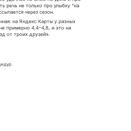
ть речь не только про улыбку “на
ссыпается через сезон.
ная: на Яндекс Карты у разных
е примерно 4,4–4,8, и это на
ёзд от троих друзей».
цедур.