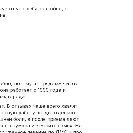
чувствуют себя спокойно, а
ие.
обно, потому что рядом» - и это
она работает с 1999 года и
ах города.
т. В отзывах чаще всего хвалят
уратную работу: люди отдельно
шней боли, а после приёма дают
ого тумана и «гуглите сами». На
ро удачное лечение по ДМС и про