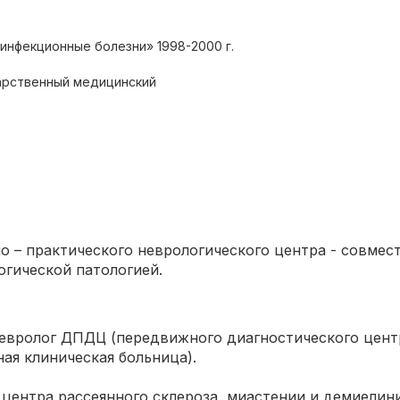
инфекционные болезни» 1998-2000 г.
арственный медицинский
но – практического неврологического центра - совме
гической патологией.
невролог ДПДЦ (передвижного диагностического цент
ая клиническая больница).
 центра рассеянного склероза, миастении и демиели