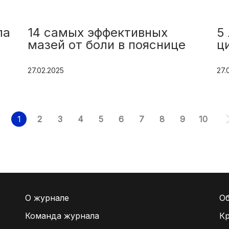
ла
14 самых эффективных
5
мазей от боли в пояснице
ц
27.02.2025
27.
1
2
3
4
5
6
7
8
9
10
О журнале
Об
Команда журнала
Кр