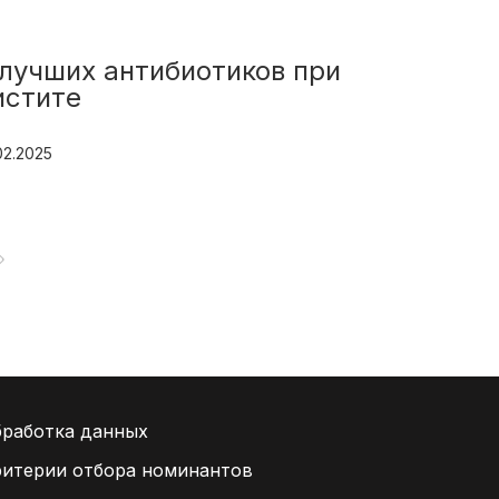
 лучших антибиотиков при
14 лучш
истите
поджелу
02.2025
27.02.2025
работка данных
итерии отбора номинантов