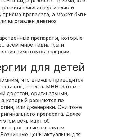
ться в виде разового приема, как
 развившейся аллергической
с приёма препарата, а может быть
сли выставлен диагноз
арственные препараты, которые
во всём мире педиатры и
ования симптомов аллергии.
ергии для детей
помним, что вначале приводится
нование, то есть МНН. Затем -
ый дорогой, оригинальный,
на который равняются по
копии, или дженерики. Они тоже
оригинального препарата. Далее
 этом речь идет об
 которое является самым
. Розничные цены актуальны для