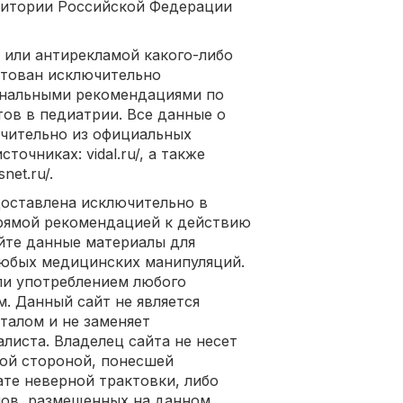
рритории Российской Федерации
 или антирекламой какого-либо
ктован исключительно
нальными рекомендациями по
ов в педиатрии. Все данные о
ючительно из официальных
очниках: vidal.ru/, а также
net.ru/.
оставлена исключительно в
прямой рекомендацией к действию
йте данные материалы для
любых медицинских манипуляций.
и употреблением любого
. Данный сайт не является
алом и не заменяет
листа. Владелец сайта не несет
кой стороной, понесшей
ате неверной трактовки, либо
лов, размещенных на данном