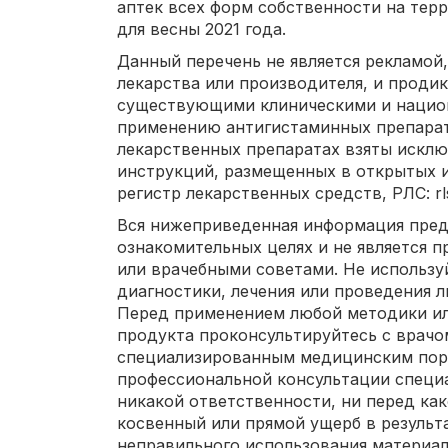
аптек всех форм собственности на те
для весны 2021 года.
Данный перечень не является рекламой,
лекарства или производителя, и проди
существующими клиническими и нацио
применению антигистаминных препарат
лекарственных препаратах взяты искл
инструкций, размещенных в открытых ист
регистр лекарственных средств, РЛС: rls
Вся нижеприведенная информация пред
ознакомительных целях и не является 
или врачебными советами. Не использу
диагностики, лечения или проведения 
Перед применением любой методики ил
продукта проконсультируйтесь с врачом
специализированным медицинским порт
профессиональной консультации специа
никакой ответственности, ни перед ка
косвенный или прямой ущерб в результ
неправильного использования материа