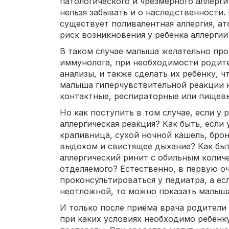
патологического и чрезмерного аллерги
нельзя забывать и о наследственности.
существует поливалентная аллергия, ат
риск возникновения у ребенка аллергии
В таком случае малыша желательно про
иммунолога, при необходимости родит
анализы, и также сделать их ребёнку, ч
малыша гиперчувствительной реакции н
контактные, респираторные или пищевы
Но как поступить в том случае, если у 
аллергическая реакция? Как быть, если
крапивница, сухой ночной кашель, бро
выдохом и свистящее дыхание? Как быть
аллергический ринит с обильным колич
отделяемого? Естественно, в первую о
проконсультироваться у педиатра, а ес
неотложной, то можно показать малыша
И только после приёма врача родители 
при каких условиях необходимо ребёнк