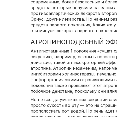
современные, более безопасные и боле
средства, которые получили названия 
противоаллергических лекарств второг
Эриус, другие лекарства. Но начнем ра
средств первого поколения, Какие же у
эти минусы лекарств первого поколения
АТРОПИНОПОДОБНЫЙ ЭФ
Антигистаминные 1 поколения «сушат 
секрецию, например, слюны в полости
действие, такой антисекреторный эффе
атропина. Атропин незаменим, наприме
ингибиторами холинэстеразы, печальн
фосфорорганическими отравляющими ве
поколения также проявляют этот атроп
побочное действие, поскольку они вли
Но не всегда уменьшение секреции слиз
просто сухость во рту — это не страшн
прополоскать рот водой. Но речь идет 
самое главное — это слизистая дыхател