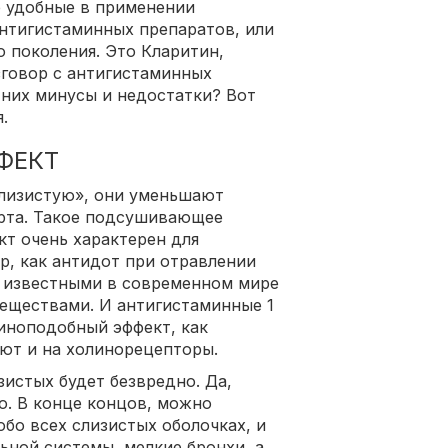
е удобные в применении
антигистаминных препаратов, или
о поколения. Это Кларитин,
зговор с антигистаминных
 них минусы и недостатки? Вот
.
ФЕКТ
слизистую», они уменьшают
 рта. Такое подсушивающее
кт очень характерен для
р, как антидот при отравлении
о известными в современном мире
ществами. И антигистаминные 1
иноподобный эффект, как
яют и на холинорецепторы.
истых будет безвредно. Да,
о. В конце концов, можно
обо всех слизистых оболочках, и
ьной системы, мелкие бронхи, а