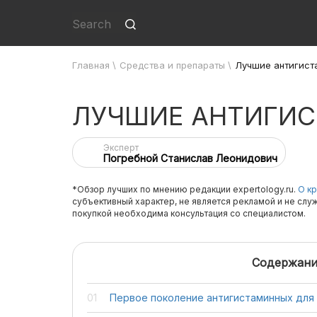
Главная
\
Средства и препараты
\
Лучшие антигист
ЛУЧШИЕ АНТИГИС
Эксперт
Погребной Станислав Леонидович
*Обзор лучших по мнению редакции expertology.ru.
О кр
субъективный характер, не является рекламой и не слу
покупкой необходима консультация со специалистом.
Содержани
Первое поколение антигистаминных для