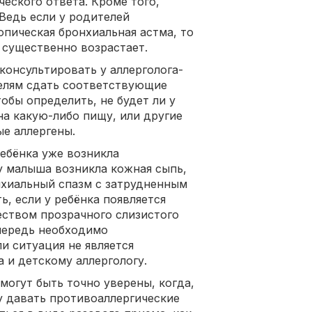
ческого ответа. Кроме того,
 Ведь если у родителей
опическая бронхиальная астма, то
 существенно возрастает.
консультировать у аллерголога-
елям сдать соответствующие
тобы определить, не будет ли у
а какую-либо пищу, или другие
е аллергены.
ребёнка уже возникла
 у малыша возникла кожная сыпь,
нхиальный спазм с затрудненным
, если у ребёнка появляется
еством прозрачного слизистого
чередь необходимо
ли ситуация не является
 и детскому аллергологу.
могут быть точно уверены, когда,
у давать противоаллергические