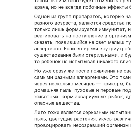
такой сыпи можно будет отменить преп
врача, но не всегда побочные эффекты 
Одной из групп препаратов, которые ч
разного возраста, являются средства п
только лишь формируется иммунитет, и
реагировать на поступление в организ
сказать, появившийся на свет малыш т
аллергенов. Если во время внутриутроб
существования были стерильными, и бу
то ребёнок не испытывал никакого влия
Но уже сразу же после появления на с
самыми разными аллергенами. Это ткан
через несколько месяцев — прикорм, б
домашняя пыль, пуховые и перовые по
животных, корм аквариумных рыбок, д
опасные вещества.
Лето тоже является серьезным испытан
пыль, цветущие растения, укусы разли
провоцировать несозревший организм