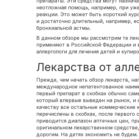
препараты. Эти средства могут назнача
неотложная помощь, например, при уже
реакции. Это может быть короткий кур
и достаточно длительный, например, е
бронхиальной астмы.
В данном обзоре мы рассмотрим те лек
применяют в Российской Федерации и 
аллергологи для лечения детей и купир
Лекарства от алл
Прежде, чем начать обзор лекарств, на
международное непатентованное наиме
первый препарат в скобках обычно сам
который впервые выведен на рынок, и 
качеству все остальные коммерческие 
перечислены в скобках, после первого 
приводится диапазон аптечных цен, при
оригинальном лекарственном средстве,
дорогим. На детях экономить не будем