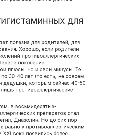
тигистаминных для
ет полезна для родителей, для
ования. Хорошо, если родители
околений противоаллергических
 Первое поколение
ои плюсы, но и свои минусы. Те
по 30-40 лет (то есть, не совсем
и дедушки, которым сейчас 40-50
ко лишь противоаллергические
тем, в восьмидесятые-
ллергических препаратов стал
егил, Диазолин. Но до сих пор
всё равно к противоаллергическим
в XXI веке появились более