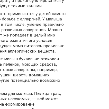
арат, и проконсультироваться у
будут такими явными.
асто применяются у детей самого
о борьбе с аллергией. У малыша
 в том числе, умение правильно
м различных аллергенов. Можно
ут же попадает в целый мир
ного развития его условия
дущая мама питалась правильно,
ния аллергических веществ.
вет малыш буквально атакован
ь пелёнок, моющих средств,
ытовые аллергены, например,
душки, шерсть домашних
ругие потенциально возможно
ием для малыша. Пыльца трав,
чных насекомых, — всё может
 на формирование