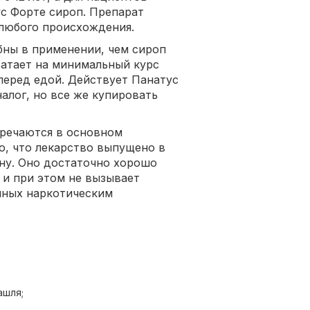
с Форте сироп. Препарат
 любого происхождения.
бны в применении, чем сироп
ватает на минимальный курс
перед едой. Действует Панатус
алог, но все же купировать
тречаются в основном
о, что лекарство выпущено в
ену. Оно достаточно хорошо
 и при этом не вызывает
нных наркотическим
ашля;