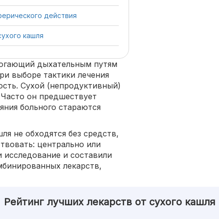
ферического действия
сухого кашля
могающий дыхательным путям
ри выборе тактики лечения
сть. Сухой (непродуктивный)
 Часто он предшествует
ояния больного стараются
ля не обходятся без средств,
ствовать: центрально или
 исследование и составили
мбинированных лекарств,
Рейтинг лучших лекарств от сухого кашля