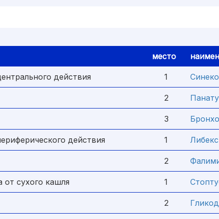
место
наимен
центрального действия
1
Синеко
2
Панату
3
Бронхо
периферического действия
1
Либекс
2
Фалим
 от сухого кашля
1
Стопту
2
Гликод