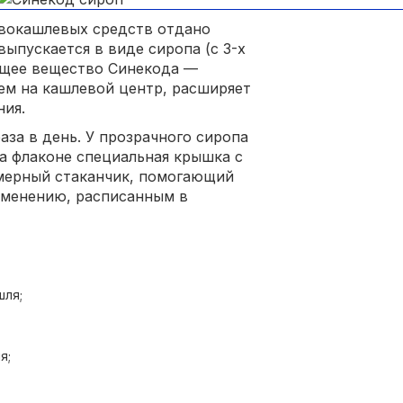
ивокашлевых средств отдано
ыпускается в виде сиропа (с 3-х
ующее вещество Синекода —
ем на кашлевой центр, расширяет
ния.
за в день. У прозрачного сиропа
На флаконе специальная крышка с
 мерный стаканчик, помогающий
именению, расписанным в
шля;
я;
в;