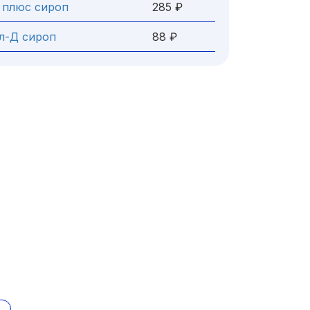
 плюс сироп
285 ₽
л-Д сироп
88 ₽