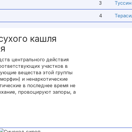
3
Туссин
4
Тераси
сухого кашля
ия
ств центрального действия
соответствующих участков в
вующие вещества этой группы
лморфин) и ненаркотические
отические в последнее время не
ыхание, провоцируют запоры, а