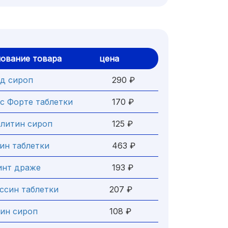
ование товара
цена
д сироп
290 ₽
с Форте таблетки
170 ₽
литин сироп
125 ₽
ин таблетки
463 ₽
инт драже
193 ₽
ссин таблетки
207 ₽
ин сироп
108 ₽