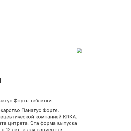
И
екарство Панатус Форте.
мацевтической компанией KRKA.
ата цитрата. Эта форма выпуска
с 12 лет, а для пациентов