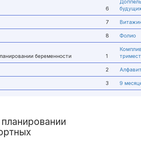
Доппель
6
будущи
7
Витажи
8
Фолио
Комплив
планировании беременности
1
тримес
2
Алфавит
3
9 месяц
 планировании
ортных