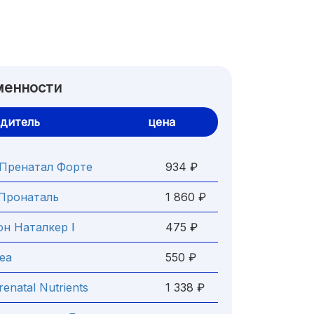
менности
дитель
цена
Пренатал Форте
934 ₽
Пронаталь
1 860 ₽
н Наталкер Ⅰ
475 ₽
еа
550 ₽
renatal Nutrients
1 338 ₽