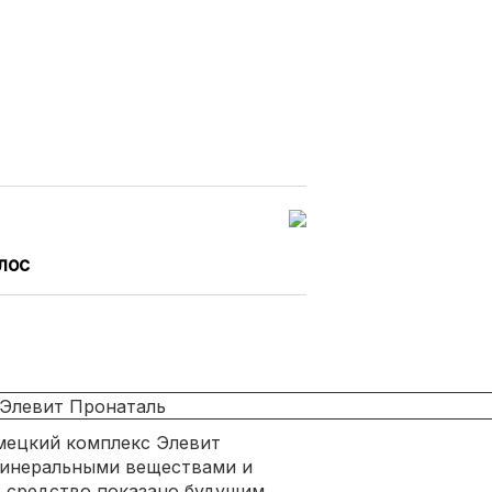
.
лос
мецкий комплекс Элевит
минеральными веществами и
 средство показано будущим