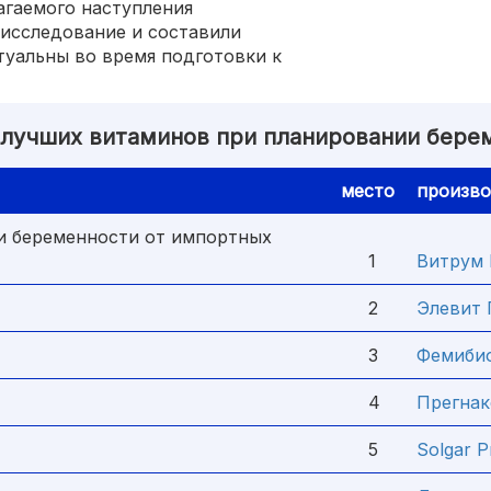
агаемого наступления
исследование и составили
туальны во время подготовки к
 лучших витаминов при планировании бере
место
произво
и беременности от импортных
1
Витрум 
2
Элевит 
3
Фемибио
4
Прегнак
5
Solgar P