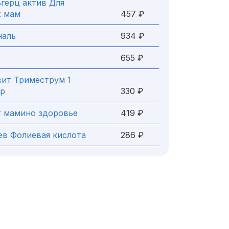
герц актив Для
х мам
457 ₽
наль
934 ₽
655 ₽
ит Триместрум 1
тр
330 ₽
 мамино здоровье
419 ₽
ев Фолиевая кислота
286 ₽