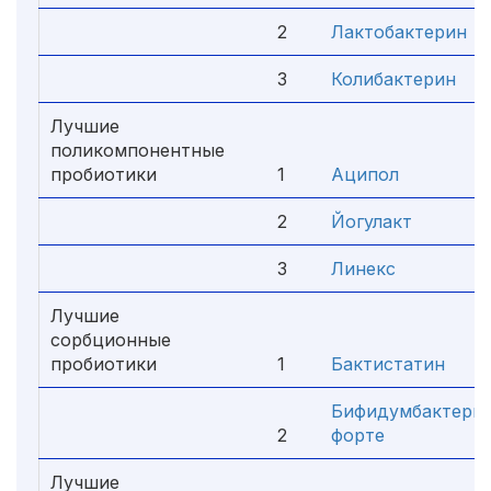
2
Лактобактерин
3
Колибактерин
Лучшие
поликомпонентные
пробиотики
1
Аципол
2
Йогулакт
3
Линекс
Лучшие
сорбционные
пробиотики
1
Бактистатин
Бифидумбактери
2
форте
Лучшие