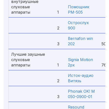
внутриушные
слуховые
Помощник
аппараты
1
РМ-505
1 
Острослух
2
900
1 
Bernafon win
1
3
202
500
Лучшие заушные
слуховые
Signia Motion
3
аппараты
1
2px
760
Исток-аудио
2
Витязь
8 
Phonak OK! М
3
050-0900-01
7 
Resound