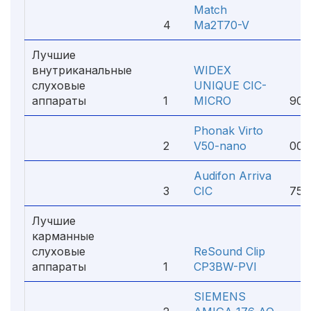
Match
4
Ma2T70-V
7 
Лучшие
внутриканальные
WIDEX
слуховые
UNIQUE CIC-
1
аппараты
1
MICRO
900
Phonak Virto
6
2
V50-nano
000
Audifon Arriva
1
3
CIC
750
Лучшие
карманные
слуховые
ReSound Clip
аппараты
1
CP3BW-PVI
8 
SIEMENS