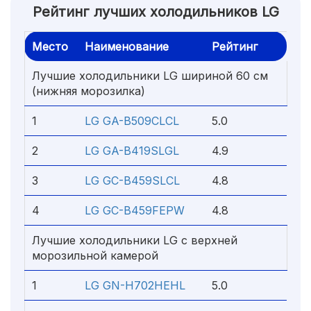
Рейтинг лучших холодильников LG
Место
Наименование
Рейтинг
Лучшие холодильники LG шириной 60 см
(нижняя морозилка)
1
LG GA-B509CLCL
5.0
2
LG GA-B419SLGL
4.9
3
LG GC-B459SLCL
4.8
4
LG GC-B459FEPW
4.8
Лучшие холодильники LG с верхней
морозильной камерой
1
LG GN-H702HEHL
5.0