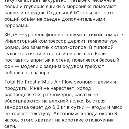
закупка войдёт аккуратно. Четыре стеклянные
полки и глубокие ящики в морозилке помогают
навести порядок. Отдельной 0° зоны нет, зато
общий объём не съеден дополнительными
коробами.
39 дБ — уровень фонового шума в тихой комнате.
Инверторный компрессор держит температуру
ровно, без заметных старт-стопов. В типовой
кухне-гостиной его почти не слышно. Если
поставить впритык к стене, появляется басовый
фон — модели с задним обдувом требуют
небольшого зазора.
Total No Frost и Multi Air Flow экономят время и
продукты. Иней не нарастает, холод
распределяется равномерно, салаты не
обветриваются на верхней полке. Быстрая
заморозка берёт до 9,3 кг в сутки — ягоды и мясо
не теряют текстуру. Автономия холода около 9
часов, этого хватает на короткие отключения
сети.