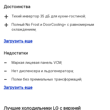
Достоинства
Тихий инвертор 35 дБ для кухни-гостиной;
Полный No Frost и DoorCooling+ с равномерным
охлаждением;
Хорошая заморозка 12 кг/сутки и 16 часов
Загрузить еще
автономности;
Узкий корпус 59,5 см при полезных 344 л;
Недостатки
ThinQ: удалённые настройки и диагностика.
Маркая лицевая панель VCM;
Нет диспенсера и льдогенератора;
Полки без премиальных трансформаций;
Загрузить еще
Единичные замечания к доставке;
Цвет «беж» не всем заходит в интерьере.
Лучшие холодильники LG с верхней