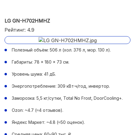
Цена без акций может кусаться.
LG GN-H702HMHZ
Рейтинг: 4.9
Полезный объём: 506 л (хол. 376 л, мор. 130 л).
Габариты: 78 × 180 × 73 см.
Уровень шума: 41 дБ.
Энергопотребление: 309 кВт·ч/год, инвертор.
Заморозка: 5,5 кг/сутки, Total No Frost, DoorCooling+.
Ozon: ~4.7 (≈4 отзывов).
Яндекс Маркет: ~4.8 (≈50 оценок).
Средняя цена: 60–90 тыс. ₽.