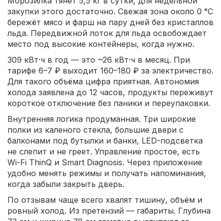
Морозилка тянет 5,5 кг в сутки, для недельной
закупки этого достаточно. Свежая зона около 0 °C
бережёт мясо и фарш на пару дней без кристаллов
льда. Передвижной лоток для льда освобождает
место под высокие контейнеры, когда нужно.
309 кВт·ч в год — это ~26 кВт·ч в месяц. При
тарифе 6–7 ₽ выходит 160–180 ₽ за электричество.
Для такого объёма цифра приятная. Автономия
холода заявлена до 12 часов, продукты переживут
короткое отключение без паники и переупаковки.
Внутренняя логика продуманная. Три широкие
полки из каленого стекла, большие двери с
балконами под бутылки и банки, LED-подсветка
не слепит и не греет. Управление простое, есть
Wi-Fi ThinQ и Smart Diagnosis. Через приложение
удобно менять режимы и получать напоминания,
когда забыли закрыть дверь.
По отзывам чаще всего хвалят тишину, объём и
ровный холод. Из претензий — габариты. Глубина