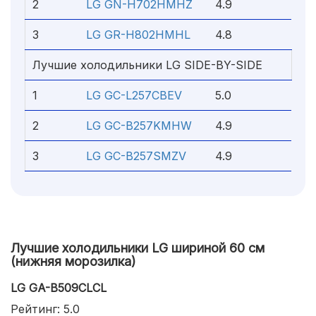
2
LG GN-H702HMHZ
4.9
3
LG GR-H802HMHL
4.8
Лучшие холодильники LG SIDE-BY-SIDE
1
LG GC-L257CBEV
5.0
2
LG GC-B257KMHW
4.9
3
LG GC-B257SMZV
4.9
Лучшие холодильники LG шириной 60 см
(нижняя морозилка)
LG GA-B509CLCL
Рейтинг: 5.0