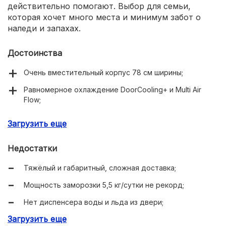
действительно помогают. Выбор для семьи,
которая хочет много места и минимум забот о
наледи и запахах.
Достоинства
Очень вместительный корпус 78 см ширины;
Равномерное охлаждение DoorCooling+ и Multi Air
Flow;
Тихий инвертор, до 41 дБ;
Загрузить еще
Зона 0 °C и фильтр Hygiene Fresh;
Недостатки
Wi-Fi и ThinQ для управления и диагностики.
Тяжёлый и габаритный, сложная доставка;
Мощность заморозки 5,5 кг/сутки не рекорд;
Нет диспенсера воды и льда из двери;
Загрузить еще
Ширина 78 см требует точного замера кухни;