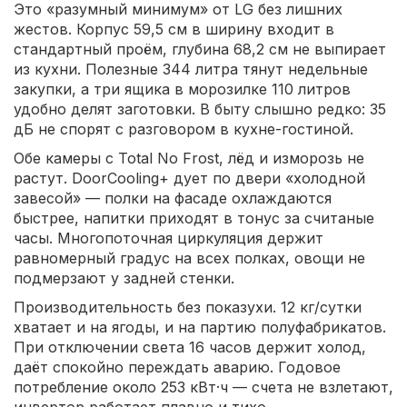
Это «разумный минимум» от LG без лишних
жестов. Корпус 59,5 см в ширину входит в
стандартный проём, глубина 68,2 см не выпирает
из кухни. Полезные 344 литра тянут недельные
закупки, а три ящика в морозилке 110 литров
удобно делят заготовки. В быту слышно редко: 35
дБ не спорят с разговором в кухне-гостиной.
Обе камеры с Total No Frost, лёд и изморозь не
растут. DoorCooling+ дует по двери «холодной
завесой» — полки на фасаде охлаждаются
быстрее, напитки приходят в тонус за считаные
часы. Многопоточная циркуляция держит
равномерный градус на всех полках, овощи не
подмерзают у задней стенки.
Производительность без показухи. 12 кг/сутки
хватает и на ягоды, и на партию полуфабрикатов.
При отключении света 16 часов держит холод,
даёт спокойно переждать аварию. Годовое
потребление около 253 кВт·ч — счета не взлетают,
инвертор работает плавно и тихо.