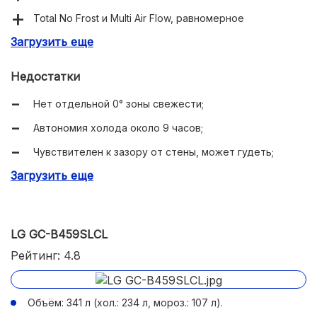
Total No Frost и Multi Air Flow, равномерное
охлаждение;
Загрузить еще
Суперзаморозка 9,3 кг/сутки;
Недостатки
Дисплей на двери, сигнал открытой двери, двери
перевешиваются;
Нет отдельной 0° зоны свежести;
Энергопотребление 277 кВт⋅ч/год.
Автономия холода около 9 часов;
Чувствителен к зазору от стены, может гудеть;
Загрузить еще
Разные партии — разные оттенки «графита».
LG GC-B459SLCL
Рейтинг: 4.8
Объём: 341 л (хол.: 234 л, мороз.: 107 л).