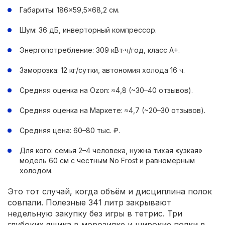
Габариты: 186×59,5×68,2 см.
Шум: 36 дБ, инверторный компрессор.
Энергопотребление: 309 кВт·ч/год, класс A+.
Заморозка: 12 кг/сутки, автономия холода 16 ч.
Средняя оценка на Ozon: ≈4,8 (~30–40 отзывов).
Средняя оценка на Маркете: ≈4,7 (~20–30 отзывов).
Средняя цена: 60–80 тыс. ₽.
Для кого: семья 2–4 человека, нужна тихая «узкая»
модель 60 см с честным No Frost и равномерным
холодом.
Это тот случай, когда объём и дисциплина полок
совпали. Полезные 341 литр закрывают
недельную закупку без игры в тетрис. Три
глубоких ящика в морозилке и широкие полки в