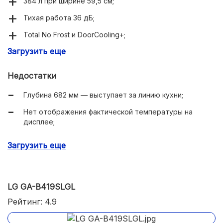
384 л при ширине 59,5 см;
Тихая работа 36 дБ;
Total No Frost и DoorCooling+;
Загрузить еще
Заморозка 12 кг/сутки;
Понятное управление и Smart Diagnosis.
Недостатки
Глубина 682 мм — выступает за линию кухни;
Нет отображения фактической температуры на
дисплее;
Нет Wi-Fi и «умных» сценариев;
Загрузить еще
Очень высокие бутылки не на всех полках двери;
Острые эстеты могут придираться к простому
оформлению.
LG GA-B419SLGL
Рейтинг: 4.9