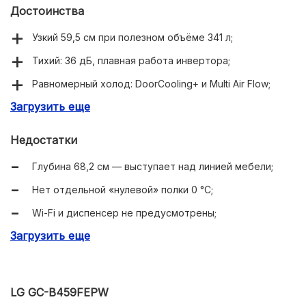
Достоинства
Узкий 59,5 см при полезном объёме 341 л;
Тихий: 36 дБ, плавная работа инвертора;
Равномерный холод: DoorCooling+ и Multi Air Flow;
Загрузить еще
Total No Frost в обеих камерах, нет инея;
Заморозка 12 кг/сутки и автономия холода до 16 ч;
Недостатки
Нулевой зазор дверей, удобная внутренняя
Глубина 68,2 см — выступает над линией мебели;
компоновка.
Нет отдельной «нулевой» полки 0 °C;
Wi-Fi и диспенсер не предусмотрены;
Загрузить еще
Встречаются претензии к прочности отдельных
пластиковых деталей;
Цены у продавцов гуляют, придётся мониторить
акции.
LG GC-B459FEPW