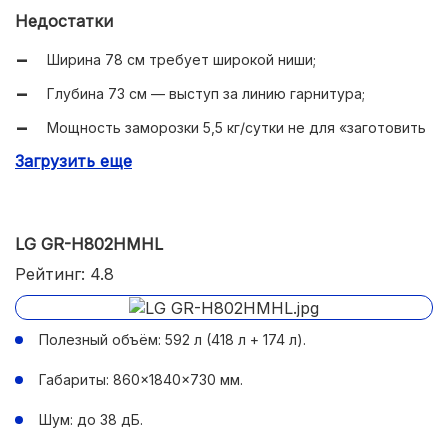
Wi-Fi ThinQ и Smart Diagnosis.
Недостатки
Ширина 78 см требует широкой ниши;
Глубина 73 см — выступ за линию гарнитура;
Мощность заморозки 5,5 кг/сутки не для «заготовить
на год»;
Загрузить еще
Морозилка с одной полкой — меньше гибкости;
У ряда продавцов цена заметно гуляет.
LG GR-H802HMHL
Рейтинг: 4.8
Полезный объём: 592 л (418 л + 174 л).
Габариты: 860×1840×730 мм.
Шум: до 38 дБ.