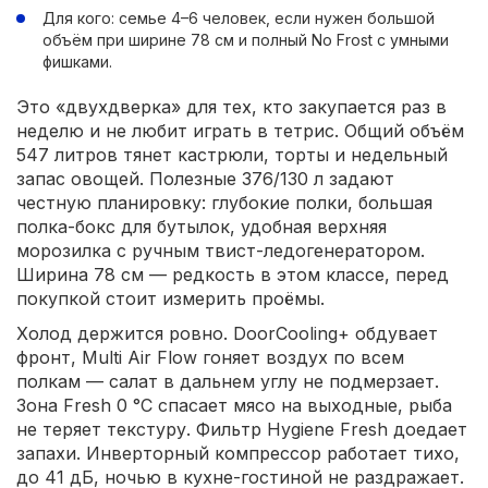
Для кого: семье 4–6 человек, если нужен большой
объём при ширине 78 см и полный No Frost с умными
фишками.
Это «двухдверка» для тех, кто закупается раз в
неделю и не любит играть в тетрис. Общий объём
547 литров тянет кастрюли, торты и недельный
запас овощей. Полезные 376/130 л задают
честную планировку: глубокие полки, большая
полка-бокс для бутылок, удобная верхняя
морозилка с ручным твист-ледогенератором.
Ширина 78 см — редкость в этом классе, перед
покупкой стоит измерить проёмы.
Холод держится ровно. DoorCooling+ обдувает
фронт, Multi Air Flow гоняет воздух по всем
полкам — салат в дальнем углу не подмерзает.
Зона Fresh 0 °C спасает мясо на выходные, рыба
не теряет текстуру. Фильтр Hygiene Fresh доедает
запахи. Инверторный компрессор работает тихо,
до 41 дБ, ночью в кухне-гостиной не раздражает.