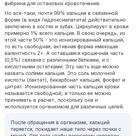
фибрина для остановки кровотечения.
Но все-таки, почти 99% кальция в связанной
форме (в виде гидроксиапатита) действительно
заключено в костях и зубах. Циркулирует в крови
примерно 1% всего кальция. В свою очередь, из
этой части 50% - это ионизированный кальций,
то есть свободная, активная форма имеющая
валентность 2+. А оставшаяся крошечная часть
(0,5%) связана с различными белками, и с
кислотными остатками. Эту часть еще можно
назвать солями кальция. Это соль молочной
кислоты (лактат), бикарбонат кальция, фосфат и
цитрат. Ионизированная часть кальция крови
называется свободной, и только ее можно
принимать в расчет, поскольку она и
используется организмом для различных целей.
После обращения в организме, кальций
теряется, покидает наше тело через почки с
мочой. Для того чтобы взрослому человеку