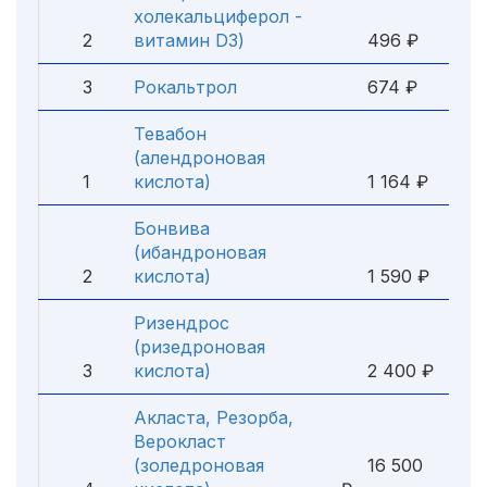
холекальциферол -
2
витамин D3)
496 ₽
3
Рокальтрол
674 ₽
Тевабон
(алендроновая
1
кислота)
1 164 ₽
Бонвива
(ибандроновая
2
кислота)
1 590 ₽
Ризендрос
(ризедроновая
3
кислота)
2 400 ₽
Акласта, Резорба,
Верокласт
(золедроновая
16 500