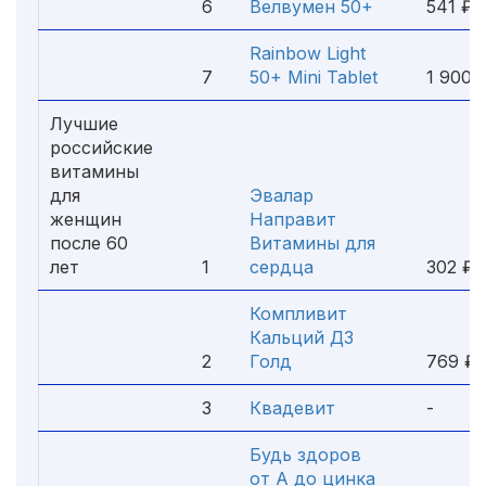
6
Велвумен 50+
541 ₽
Rainbow Light
7
50+ Mini Tablet
1 900 
Лучшие
российские
витамины
для
Эвалар
женщин
Направит
после 60
Витамины для
лет
1
сердца
302 ₽
Компливит
Кальций Д3
2
Голд
769 ₽
3
Квадевит
-
Будь здоров
от А до цинка