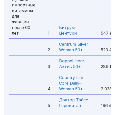
импортные
витамины
для
женщин
после 60
Витрум
лет
1
Центури
547 ₽
Centrum Silver
2
Women 50+
520 ₽
Doppel Herz
3
Актив 50+
286 ₽
Country Life
Core Daily-1
4
Women 50+
2 038 
Доктор Тайсс
5
Геровитал
196 ₽