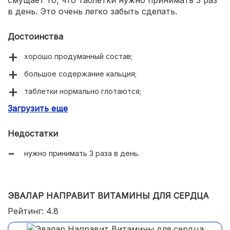
смущает то, что таблетки нужно принимать 3 раз
в день. Это очень легко забыть сделать.
Достоинства
хорошо продуманный состав;
большое содержание кальция;
таблетки нормально глотаются;
Загрузить еще
придают сил и энергии;
помогают быстрее восстанавливаться после
Недостатки
болезни.
нужно принимать 3 раза в день.
ЭВАЛАР НАПРАВИТ ВИТАМИНЫ ДЛЯ СЕРДЦА
Рейтинг: 4.8