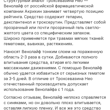
Структурный аналог Троксевазина Нео —
Венолайф от российской фармацевтической
компании Акрихин занимает четвертую позицию
рейтинга. Средство содержит гепарин,
декспантенол и троксерутин. Представляет собой
прозрачный или почти прозрачный гель светло-
желтого цвета со специфическим запахом.
Широко применяется при травмах мягких тканей:
гематомах, вывихах, растяжениях.
Наносят Венолайф тонким слоем на пораженную
область 2-3 раза в сутки. Добиваются полного
впитывания средства, втирая его легкими
массажными движениями. С помощью Венолайф
обычно удается избавиться от серьезных гематом
за 3-5 дней. В отличие от Троксевазина Нео
отечественный производитель допускает
использование Венолайфа с 1 года.
Согласно отзывам, Венолайф неплохо справляется
с синяками, но он довольно плохо впитывается,
оставляя липкую пленку. И все же это средство