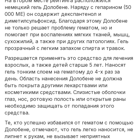
На втором месте рейтинга расположился
немецкий гель Долобене. Наряду с гепарином (50
000 МЕ) он содержит декспантенол и
диметилсульфоксид. Благодаря этому Долобене
не только решает проблему гематом, но и
помогает при воспалениях мягких тканей, мышц,
сухожилий, а также при других патологиях. Гель
прозрачный с легким запахом спирта и травок.
Разрешается применять это средство для лечения
взрослых, а также детей старше 5 лет. Наносят
гель тонким слоем на гематому до 4-х раз за
день. Область нанесения Долобене не должна
быть покрыта другими лекарствами или
косметикими средствами. Слизистые оболочки
глаз, нос, ротовую полость или открытые раны
необходимо защищать от попадания этого
средства.
Те, кто успешно избавился от гематом с помощью
Долобене, отмечают, что гель легко наносится, не
липнет к рукам, не вызывает неприятных