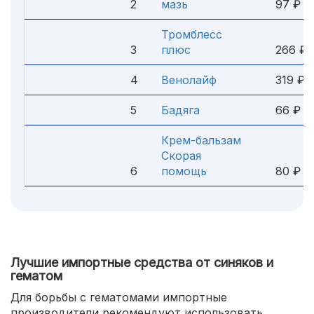
2
мазь
97 ₽
Тромблесс
3
плюс
266 ₽
4
Венолайф
319 ₽
5
Бадяга
66 ₽
Крем-бальзам
Скорая
6
помощь
80 ₽
Лучшие импортные средства от синяков и
гематом
Для борьбы с гематомами импортные
производители рекомендуют использовать