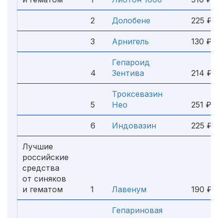
2
Долобене
225 ₽
3
Арнигель
130 ₽
Гепароид
4
Зентива
214 ₽
Троксевазин
5
Нео
251 ₽
6
Индовазин
225 ₽
Лучшие
российские
средства
от синяков
и гематом
1
Лавенум
190 ₽
Гепариновая