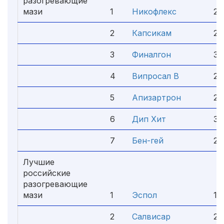
разогревающие
мази
1
Никофлекс
287
2
Капсикам
259
3
Финалгон
328
4
Випросал В
299
5
Апизартрон
287
6
Дип Хит
323
7
Бен-гей
296
Лучшие
российские
разогревающие
мази
1
Эспол
15
2
Салвисар
233