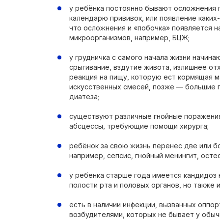
у ребёнка постоянно бывают осложнения 
календарю прививок, или появление каких-
что осложнения и «побочка» появляется н
микроорганизмов, например, БЦЖ;
у грудничка с самого начала жизни начин
срыгивание, вздутие живота, излишнее от
реакция на пищу, которую ест кормящая 
искусственных смесей, позже — большие 
диатеза;
существуют различные гнойные поражения 
абсцессы, требующие помощи хирурга;
ребёнок за свою жизнь перенес две или б
например, сепсис, гнойный менингит, остео
у ребенка старше года имеется кандидоз 
полости рта и половых органов, но также 
есть в наличии инфекции, вызванных оппо
возбудителями, которых не бывает у обыч