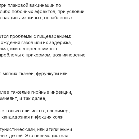
при плановой вакцинации по
либо побочных эффектов, при условии,
а вакцины из живых, ослабленных
аются проблемы с пищеварением:
хождения газов или их задержка,
мама, или непереносимость
проблемы с прикормом, возникновение
мягких тканей, фурункулы или
олее тяжелые гнойные инфекции,
миелит, и так далее;
не только слизистых, например,
и кандидозная инфекция кожи;
ртунистическими, или атипичными
ных детей. Это пневмоцистная