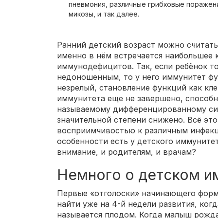
пневмония, различные грибковые поражени
микозы, и так далее.
Ранний детский возраст можно считать
именно в нём встречается наибольшее 
иммунодефицитов. Так, если ребёнок то
недоношенным, то у него иммунитет ф
незрелый, становление функций как кле
иммунитета еще не завершено, способн
называемому дифференцированному син
значительной степени снижено. Всё эт
восприимчивостью к различным инфекц
особенности есть у детского иммуните
внимание, и родителям, и врачам?
Немного о детском и
Первые «отголоски» начинающего форм
найти уже на 4-й недели развития, ког
называется плодом. Когда малыш рожда