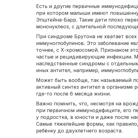
Есть и другие первичные иммунодефиц
при котором малыши имеют повышенну
Эпштейна-Барр. Такие дети плохо пер
мононуклеоз, с длительной последующ
При синдроме Брутона не хватает всех 
иммуноглобулинов. Это заболевание яв
точнее, с Х-хромосомой. Признаком это
частые и рецидивирующие инфекции. М
наследственные синдромы с отдельны
иных антител, например, иммуноглобули
Может быть вообще, так называемый п
активный синтез антител в организме р
где-то после 6 месяца жизни.
Важно помнить, что, несмотря на вро
при первичном иммунодефиците, его пе
у подростка, в юности и даже после на
Самые тяжелейшие формы, как правило
ребёнку до двухлетнего возраста.