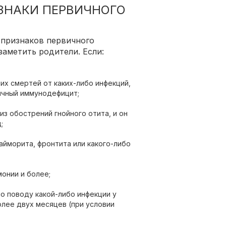
ЗНАКИ ПЕРВИЧНОГО
 признаков первичного
заметить родители. Если:
их смертей от каких-либо инфекций,
ичный иммунодефицит;
з обострений гнойного отита, и он
;
айморита, фронтита или какого-либо
монии и более;
по поводу какой-либо инфекции у
олее двух месяцев (при условии