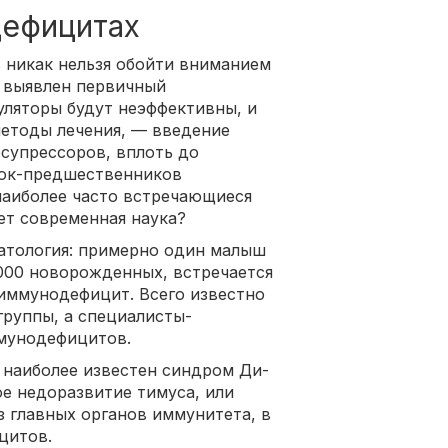
дефицитах
 никак нельзя обойти вниманием
т выявлен первичный
ляторы будут неэффективны, и
методы лечения, — введение
супрессоров, вплоть до
еток-предшественников
наиболее часто встречающиеся
т современная наука?
патология: примерно один малыш
 1000 новорожденных, встречается
иммунодефицит. Всего известно
группы, а специалисты-
мунодефицитов.
й наиболее известен синдром Ди-
е недоразвитие тимуса, или
з главных органов иммунитета, в
цитов.