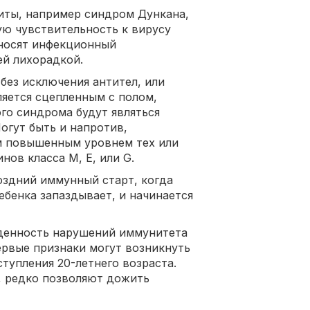
иты, например синдром Дункана,
ю чувствительность к вирусу
еносят инфекционный
ей лихорадкой.
без исключения антител, или
ляется сцепленным с полом,
го синдрома будут являться
огут быть и напротив,
м повышенным уровнем тех или
нов класса М, Е, или G.
оздний иммунный старт, когда
ебенка запаздывает, и начинается
жденность нарушений иммунитета
рвые признаки могут возникнуть
ступления 20-летнего возраста.
, редко позволяют дожить