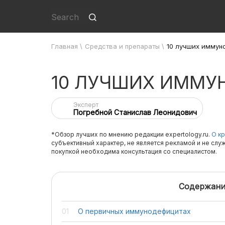
Главная
\
Средства и препараты
\
10 лучших иммун
10 ЛУЧШИХ ИММУ
Эксперт
Погребной Станислав Леонидович
*Обзор лучших по мнению редакции expertology.ru.
О кр
субъективный характер, не является рекламой и не слу
покупкой необходима консультация со специалистом.
Содержани
О первичных иммунодефицитах