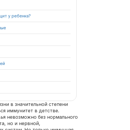
цит у ребенка?
ные
тей
изни в значительной степени
ься иммунитет в детстве.
вья невозможно без нормального
а, но и нервной,
х систем. Но только иммунная