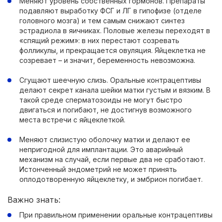
Меняют уровень собственных гормонов. Препараты
подавляют выработку ФСГ и ЛГ в гипофизе (отделе
головного мозга) и тем самым снижают синтез
эстрадиола в яичниках. Половые железы переходят в
«спящий режим»: в них перестают созревать
фолликулы, и прекращается овуляция. Яйцеклетка не
созревает – и значит, беременность невозможна.
Сгущают шеечную слизь. Оральные контрацептивы
делают секрет канала шейки матки густым и вязким. В
такой среде сперматозоиды не могут быстро
двигаться и погибают, не достигнув возможного
места встречи с яйцеклеткой.
Меняют слизистую оболочку матки и делают ее
непригодной для имплантации. Это аварийный
механизм на случай, если первые два не сработают.
Истонченный эндометрий не может принять
оплодотворенную яйцеклетку, и эмбрион погибает.
Важно знать:
При правильном применении оральные контрацептивы