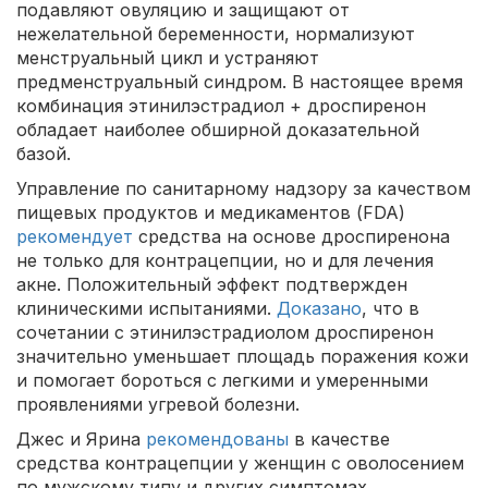
подавляют овуляцию и защищают от
нежелательной беременности, нормализуют
менструальный цикл и устраняют
предменструальный синдром. В настоящее время
комбинация этинилэстрадиол + дроспиренон
обладает наиболее обширной доказательной
базой.
Управление по санитарному надзору за качеством
пищевых продуктов и медикаментов (FDA)
рекомендует
средства на основе дроспиренона
не только для контрацепции, но и для лечения
акне. Положительный эффект подтвержден
клиническими испытаниями.
Доказано
, что в
сочетании с этинилэстрадиолом дроспиренон
значительно уменьшает площадь поражения кожи
и помогает бороться с легкими и умеренными
проявлениями угревой болезни.
Джес и Ярина
рекомендованы
в качестве
средства контрацепции у женщин с оволосением
по мужскому типу и других симптомах