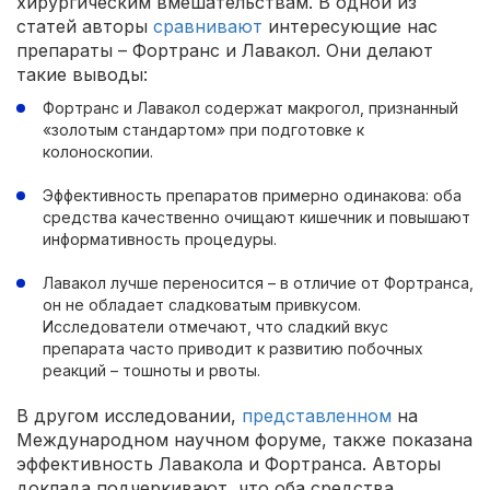
хирургическим вмешательствам. В одной из
статей авторы
сравнивают
интересующие нас
препараты – Фортранс и Лавакол. Они делают
такие выводы:
Фортранс и Лавакол содержат макрогол, признанный
«золотым стандартом» при подготовке к
колоноскопии.
Эффективность препаратов примерно одинакова: оба
средства качественно очищают кишечник и повышают
информативность процедуры.
Лавакол лучше переносится – в отличие от Фортранса,
он не обладает сладковатым привкусом.
Исследователи отмечают, что сладкий вкус
препарата часто приводит к развитию побочных
реакций – тошноты и рвоты.
В другом исследовании,
представленном
на
Международном научном форуме, также показана
эффективность Лавакола и Фортранса. Авторы
доклада подчеркивают, что оба средства