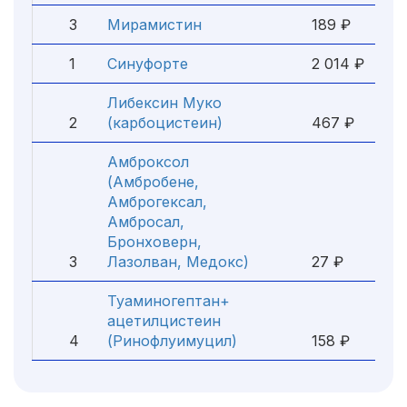
3
Мирамистин
189 ₽
1
Синуфорте
2 014 ₽
Либексин Муко
2
(карбоцистеин)
467 ₽
Амброксол
(Амбробене,
Амброгексал,
Амбросал,
Бронховерн,
3
Лазолван, Медокс)
27 ₽
Туаминогептан+
ацетилцистеин
4
(Ринофлуимуцил)
158 ₽