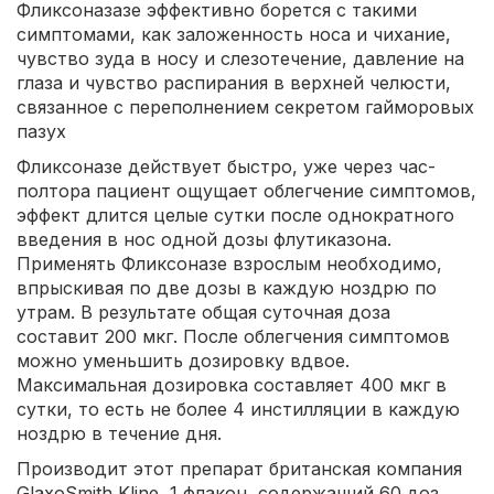
Фликсоназазе эффективно борется с такими
симптомами, как заложенность носа и чихание,
чувство зуда в носу и слезотечение, давление на
глаза и чувство распирания в верхней челюсти,
связанное с переполнением секретом гайморовых
пазух
Фликсоназе действует быстро, уже через час-
полтора пациент ощущает облегчение симптомов,
эффект длится целые сутки после однократного
введения в нос одной дозы флутиказона.
Применять Фликсоназе взрослым необходимо,
впрыскивая по две дозы в каждую ноздрю по
утрам. В результате общая суточная доза
составит 200 мкг. После облегчения симптомов
можно уменьшить дозировку вдвое.
Максимальная дозировка составляет 400 мкг в
сутки, то есть не более 4 инстилляции в каждую
ноздрю в течение дня.
Производит этот препарат британская компания
GlaxoSmith Kline, 1 флакон, содержащий 60 доз