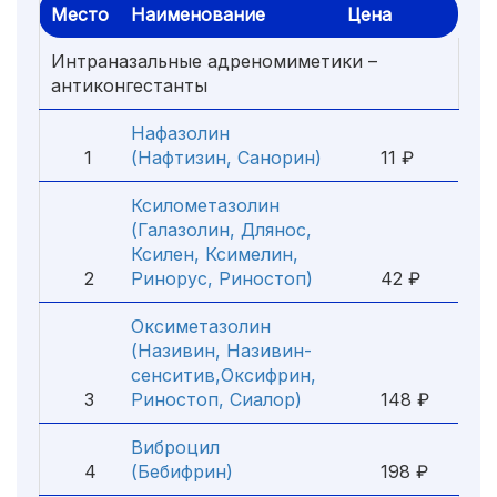
Место
Наименование
Цена
Интраназальные адреномиметики –
антиконгестанты
Нафазолин
1
(Нафтизин, Санорин)
11 ₽
Ксилометазолин
(Галазолин, Длянос,
Ксилен, Ксимелин,
2
Ринорус, Риностоп)
42 ₽
Оксиметазолин
(Називин, Називин-
сенситив,Оксифрин,
3
Риностоп, Сиалор)
148 ₽
Виброцил
4
(Бебифрин)
198 ₽