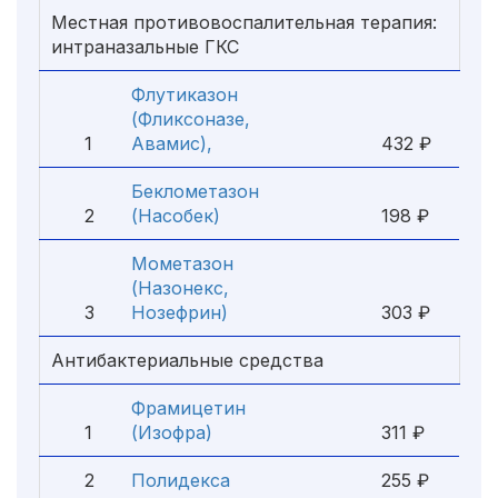
Местная противовоспалительная терапия:
интраназальные ГКС
Флутиказон
(Фликсоназе,
1
Авамис),
432 ₽
Беклометазон
2
(Насобек)
198 ₽
Мометазон
(Назонекс,
3
Нозефрин)
303 ₽
Антибактериальные средства
Фрамицетин
1
(Изофра)
311 ₽
2
Полидекса
255 ₽