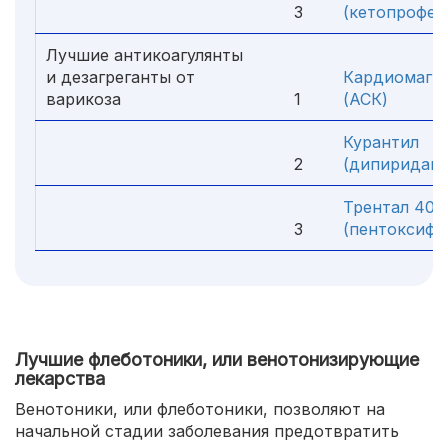
3
(кетопрофен
Лучшие антикоагулянты
и дезагреганты от
Кардиомагн
варикоза
1
(АСК)
Курантил
2
(дипиридамо
Трентал 400
3
(пентоксифи
Лучшие флеботоники, или венотонизирующие
лекарства
Венотоники, или флеботоники, позволяют на
начальной стадии заболевания предотвратить