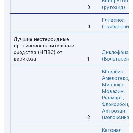
Венорутон
3
(рутозид)
Гливенол
4
(трибенозид
Лучшие нестероидные
противовоспалительные
средства (НПВС) от
Диклофенак
варикоза
1
(Вольтарен)
Мовалис,
Амелотекс,
Мирлокс,
Мовасин,
Ревмарт,
Флексибон,
Артрозан
2
(мелоксикам
Кетонал