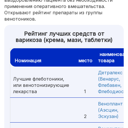
выздоровлению пациента без необходимости
применения оперативного вмешательства.
Открывают рейтинг препараты из группы
венотоников.
Рейтинг лучших средств от
варикоза (крема, мази, таблетки)
наименован
Номинация
место
товара
Детралекс
Лучшие флеботоники,
(Венарус,
или венотонизирующие
Флебавен,
лекарства
1
Флебодиос)
Веноплант
(Аэсцин,
2
Эскузан)