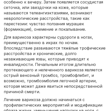
особенно к вечеру. Затем появляется сосудистая
сеточка, или звездочки на коже, которые
называются телеангиэктазиями, возникают
неврологические расстройства, такие как
парестезии: чувство ползания мурашек
(формикация), онемение и покалывание.
Для варикоза характерны судороги в ногах,
преимущественно в икрах по ночам.
Впоследствие развиваются тяжёлые трофические
расстройства и хронические, долго
незаживающие язвы, которые приводят к
инвалидности. Печальным итогом длительно
протекающего и нелеченного варикоза является
острый венозный тромбоз, тромбофлебит, и
возможно, тромбоэмболия легочной артерии,
которая может даже явиться непосредственной
причиной смерти.
Лечение варикоза должно начинаться с
профилактических мероприятий и модификации
образа жизни, уменьшения нагрузки на ноги, с