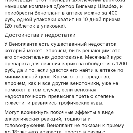
немецкая компания «Доктор Вильмар Швабе», и
приобрести Веноплант в аптеке можно за 400
руб., одной упаковки хватит на 10 дней приема
(20 таблеток в упаковке).
Достоинства и недостатки
У Венопланта есть существенный недостаток,
который может, впрочем, быть решающим: это
его относительная дороговизна. Месячный курс
препарата для лечения варикоза обойдется в 1200
руб., да и то, если удастся его найти в аптеке по
минимальной цене. Кроме этого, средство,
впрочем, как и все другие венотоники, уже не
поможет в том случае, если венозная
недостаточность превысила третью степень
тяжести, и развились трофические язвы.
Могут возникнуть побочные эффекты в виде
аллергических реакций, тошноты и
головокружения. Веноплант не показан к приему
до 18-летнего возраста, просто в связи с