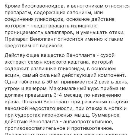
Кроме биофлавоноидов, к венотоникам относятся
препараты, содержащие сапонины, или
соединения гликозидов, основное действие
которых - предотвращать излишнюю
проницаемость капилляров, и уменьшать отеки.
Препарат Веноплант относится именно к таким
средствам от варикоза.
Действующее вещество Венопланта - сухой
экстракт семян конского каштана, который
содержит различные гликозиды, в основном
эсцин, самый сильный действующий компонент.
Одна таблетка в 50 мг принимается 2 раза в день,
утром и вечером. Максимальный курс приёма не
должен превышать 3-4 месяца, по назначению
врача. Показан Веноплант при различных стадиях
венозной недостаточности, при отеках в ногах и
при судорогах икроножных мышц. Суммарное
действие Венопланта - ангиопротективное,
противовоспалительное и противоотечное.
Производит этот препарат для лечения варикоза