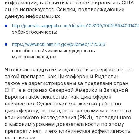
информации, в развитых странах Европы и в США
он не используется. Ссылки, подтверждающие
данную информацию:
http://journals.sagepub.com/doi/abs/10.3109/1091581940914
эмбриотоксичность;
https://www.ncbi.nlm.nih.gov/pubmed/1720315
способность Амиксина индуцировать
мукополисахаридоз.
Что касается других индукторов интерферона, то
такой препарат, как Циклоферон и Ридостин
также не зарегистрированы за пределами стран
СНГ, а в странах Северной Америки и Западной
Европы такое лекарство, как Циклоферон
неизвестно. Существует множество работ по
циклоферону, но ни одного рандомизированного
клинического исследования (РКИ), проведенного
с высоким уровнем доказательности по этому
препарату нет, и его клиническая эффективность
не доказана.