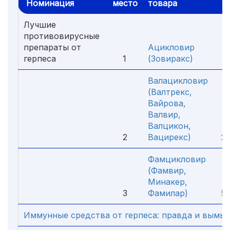
Номинация
место
товара
ц
Лучшие
противовирусные
препараты от
Ацикловир
герпеса
1
(Зовиракс)
Валацикловир
(Валтрекс,
Вайрова,
Валвир,
Валцикон,
2
Вацирекс)
2
Фамцикловир
(Фамвир,
Минакер,
3
Фамилар)
5
Иммунные средства от герпеса: правда и вымы