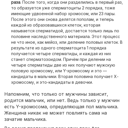
раза
. После того, когда они разделились в первый раз,
то образуется уже сперматоциты 2 порядка, тоже
имеющие удвоенной набор хромосом, или 23 пары.
После этого они снова делятся пополам, и теперь
каждой из образовавшихся клеток, которая
называется сперматидой, достается только лишь по
половине наследственного материала. Этот процесс
не что иное, как мейоз, или деление половых клеток. В
результате из одного сперматоцита 1 порядка
получается четыре сперматиды, и каждая из них
станет сперматозоидом. Причём при делении на
четыре сперматиды две из них получают мужскую
половую хромосому, или Y-хромосому и это —
кандидаты в мальчики. Вторая половина получает Х-
хромосому, и это-кандидаты в девочки.
Напомним, что только от мужчины зависит,
родится мальчик, или нет. Ведь только у мужчин
есть Y-хромосома, определяющая пол мальчика.
Женщина никак не может повлиять сама на
зачатие мальчика.