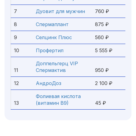
7
Дуовит для мужчин
760 ₽
8
Спермаплант
875 ₽
9
Селцинк Плюс
560 ₽
10
Профертил
5 555 ₽
Доппельгерц VIP
11
Спермактив
950 ₽
12
АндроДоз
2 100 ₽
Фолиевая кислота
13
(витамин В9)
45 ₽