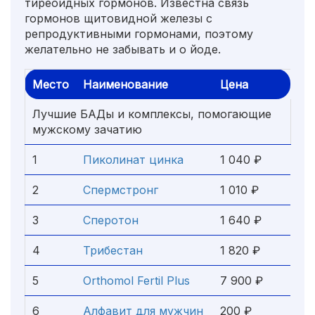
тиреоидных гормонов. Известна связь
гормонов щитовидной железы с
репродуктивными гормонами, поэтому
желательно не забывать и о йоде.
Место
Наименование
Цена
Лучшие БАДы и комплексы, помогающие
мужскому зачатию
1
Пиколинат цинка
1 040 ₽
2
Спермстронг
1 010 ₽
3
Сперотон
1 640 ₽
4
Трибестан
1 820 ₽
5
Orthomol Fertil Plus
7 900 ₽
6
Алфавит для мужчин
200 ₽