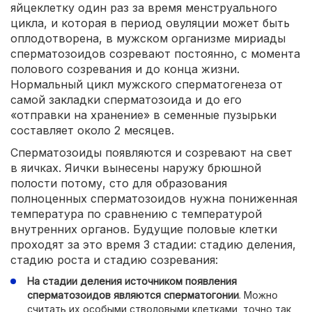
яйцеклетку один раз за время менструального
цикла, и которая в период овуляции может быть
оплодотворена, в мужском организме мириады
сперматозоидов созревают постоянно, с момента
полового созревания и до конца жизни.
Нормальный цикл мужского сперматогенеза от
самой закладки сперматозоида и до его
«отправки на хранение» в семенные пузырьки
составляет около 2 месяцев.
Сперматозоиды появляются и созревают на свет
в яичках. Яички вынесены наружу брюшной
полости потому, сто для образования
полноценных сперматозоидов нужна пониженная
температура по сравнению с температурой
внутренних органов. Будущие половые клетки
проходят за это время 3 стадии: стадию деления,
стадию роста и стадию созревания:
На стадии деления источником появления
сперматозоидов являются сперматогонии
. Можно
считать их особыми стволовыми клетками, точно так