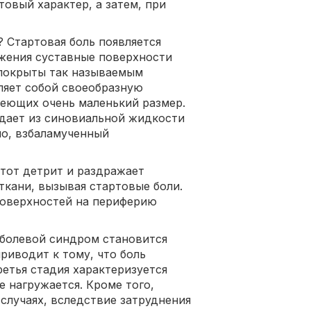
товый характер, а затем, при
? Стартовая боль появляется
ижения суставные поверхности
 покрыты так называемым
ляет собой своеобразную
меющих очень маленький размер.
едает из синовиальной жидкости
но, взбаламученный
этот детрит и раздражает
кани, вызывая стартовые боли.
 поверхностей на периферию
 болевой синдром становится
приводит к тому, что боль
ретья стадия характеризуется
е нагружается. Кроме того,
случаях, вследствие затруднения