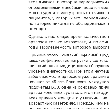
этот диагноз, и которые периодически 
определёнными жалобами, ведется мед
можно удвоить или утроить это число,
пациентов, у которых есть периодическ
но которые никогда не обследовалась,
помощью.
Однако в настоящее время количество
артрозом только возрастает, и, по офи
годы заболеваемость артрозом выросла
Причина этого - сидячий, офисный труд
высокие физические нагрузки у сельско
широкий охват медицинским обслужива
уровнем диагностики. При этом неутеш
заболеваемость артрозом уже сравните
начиная от 45 лет. Если взять междунар
подсчетам ВОЗ, одна из основных прич
артроз коленных суставов, и он находи
всех причин у женщин, а у мужчин - на
возрастных категориях. Прежде, чем н
препаратов для лечения различных форм