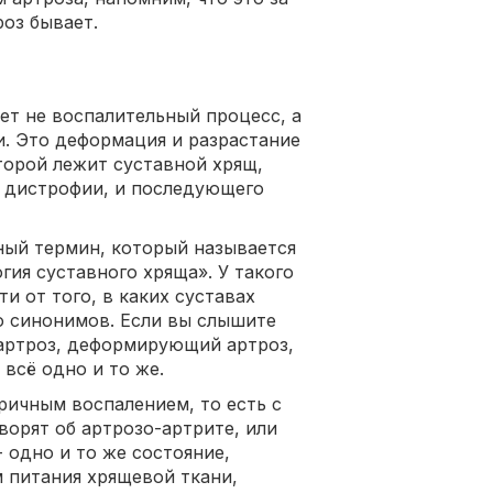
роз бывает.
ет не воспалительный процесс, а
и. Это деформация и разрастание
торой лежит суставной хрящ,
и дистрофии, и последующего
ный термин, который называется
ия суставного хряща». У такого
ти от того, в каких суставах
о синонимов. Если вы слышите
оартроз, деформирующий артроз,
всё одно и то же.
оричным воспалением, то есть с
ворят об артрозо-артрите, или
- одно и то же состояние,
 питания хрящевой ткани,