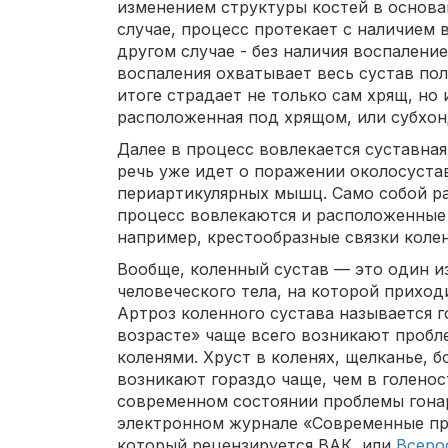
изменением структуры костей в основа
случае, процесс протекает с наличием 
другом случае - без наличия воспаление
воспаления охватывает весь сустав по
итоге страдает не только сам хрящ, но 
расположенная под хрящом, или субхон
Далее в процесс вовлекается суставная 
речь уже идет о поражении околосуст
периартикулярных мышц. Само собой ра
процесс вовлекаются и расположенные 
например, крестообразные связки колен
Вообще, коленный сустав — это один и
человеческого тела, на которой приход
Артроз коленного сустава называется г
возрасте» чаще всего возникают пробле
коленями. Хруст в коленях, щелканье, б
возникают гораздо чаще, чем в голенос
современном состоянии проблемы гона
электронном журнале «Современные пр
который рецензируется ВАК, или
Всеро