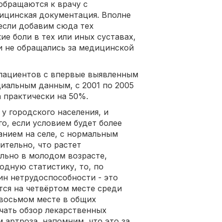
обращаются к врачу с
ицинская документация. Вполне
 если добавим сюда тех
ие боли в тех или иных суставах,
 и не обращались за медицинской
 пациентов с впервые выявленным
циальным данным, с 2001 по 2005
 практически на 50%.
 у городского населения, и
го, если условием будет более
нием на селе, с нормальным
ительно, что растет
льно в молодом возрасте,
одную статистику, то, по
ин нетрудоспособности - это
тся на четвёртом месте среди
 восьмом месте в общих
ачать обзор лекарственных
 артроза, напомним, что это за