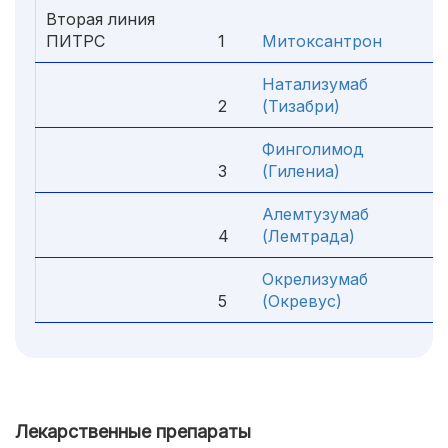
Вторая линия
ПИТРС
1
Митоксантрон
Натализумаб
2
(Тизабри)
Финголимод
3
(Гилениа)
Алемтузумаб
4
(Лемтрада)
Окрелизумаб
5
(Окревус)
Лекарственные препараты