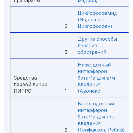
препараты
1
медрол)
Циклофосфамид
(Эндоксан,
2
Циклофосфан)
Другие способы
лечения
3
обострений
Низкодозный
интерферон
Средства
бета-1а для в/м
первой линии
введения
ПИТРС
1
(Авонекс)
Высокодозный
интерферон
бета-1а для п/к
введения
2
(Генфаксон, Ребиф)