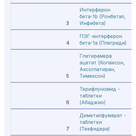
Интерферон
бета-1b (Ронбетал,
3
Инфибета)
ПЭГ-интерферон
4
бета-1а (Плегриди)
Глатирамера
ацетат (Копаксон,
Аксоглатиран,
5
Тимексон)
Терифлуномид -
таблетки
6
(Абаджио)
Диметилфумарат -
таблетки
7
(Текфидера)