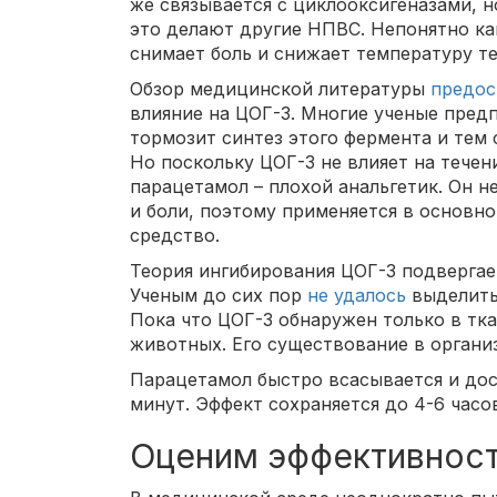
же связывается с циклооксигеназами, но
это делают другие НПВС. Непонятно как
снимает боль и снижает температуру те
Обзор медицинской литературы
предос
влияние на ЦОГ-3. Многие ученые пред
тормозит синтез этого фермента и тем
Но поскольку ЦОГ-3 не влияет на течен
парацетамол – плохой анальгетик. Он н
и боли, поэтому применяется в основ
средство.
Теория ингибирования ЦОГ-3 подвергает
Ученым до сих пор
не удалось
выделить 
Пока что ЦОГ-3 обнаружен только в тк
животных. Его существование в организ
Парацетамол быстро всасывается и дос
минут. Эффект сохраняется до 4-6 часо
Оценим эффективност