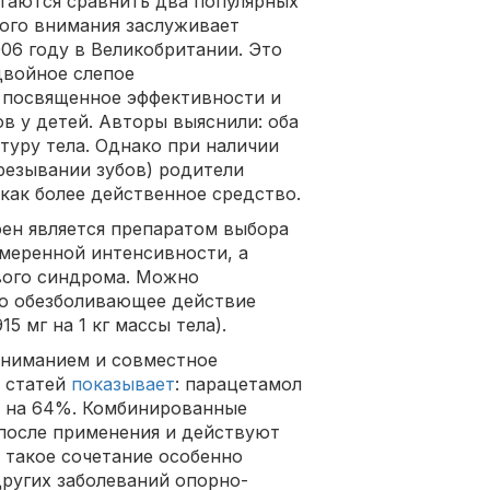
таются сравнить два популярных
ого внимания заслуживает
006 году в Великобритании. Это
двойное слепое
 посвященное эффективности и
в у детей. Авторы выяснили: оба
уру тела. Однако при наличии
резывании зубов) родители
как более действенное средство.
ен является препаратом выбора
умеренной интенсивности, а
вого синдрома. Можно
го обезболивающее действие
 мг на 1 кг массы тела).
вниманием и совместное
х статей
показывает
: парацетамол
а на 64%. Комбинированные
 после применения и действуют
о такое сочетание особенно
других заболеваний опорно-