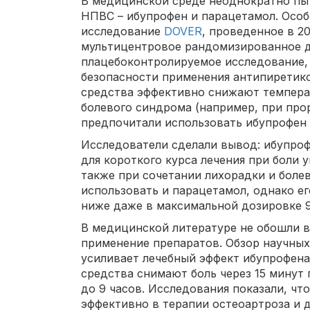
В медицинской среде неоднократно пы
НПВС – ибупрофен и парацетамол. Особ
исследование
DOVER
, проведенное в 2
мультицентровое рандомизированное 
плацебоконтролируемое исследование,
безопасности применения антипиретико
средства эффективно снижают температ
болевого синдрома (например, при про
предпочитали использовать ибупрофен 
Исследователи сделали вывод: ибупроф
для короткого курса лечения при боли 
также при сочетании лихорадки и боле
использовать и парацетамол, однако е
ниже даже в максимальной дозировке 915
В медицинской литературе не обошли 
применение препаратов. Обзор научны
усиливает лечебный эффект ибупрофен
средства снимают боль через 15 минут
до 9 часов. Исследования показали, чт
эффективно в терапии остеоартроза и 