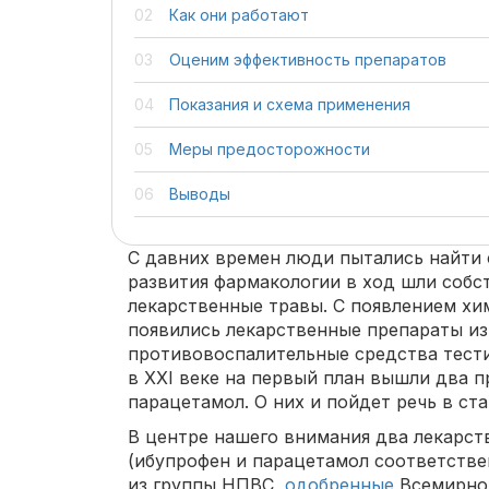
Как они работают
Оценим эффективность препаратов
Показания и схема применения
Меры предосторожности
Выводы
С давних времен люди пытались найти 
развития фармакологии в ход шли собс
лекарственные травы. С появлением х
появились лекарственные препараты и
противовоспалительные средства тести
в XXI веке на первый план вышли два п
парацетамол. О них и пойдет речь в ста
В центре нашего внимания два лекарст
(ибупрофен и парацетамол соответстве
из группы НПВС,
одобренные
Всемирной