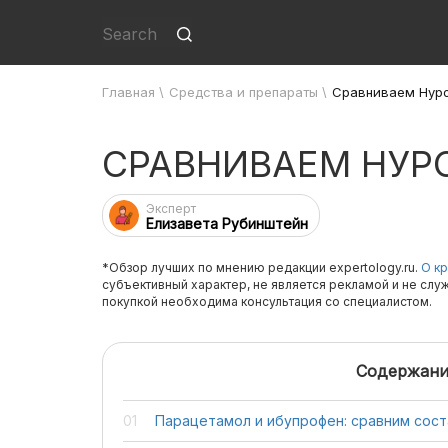
Главная
\
Средства и препараты
\
Сравниваем Нуро
СРАВНИВАЕМ НУР
Эксперт
Елизавета Рубинштейн
*Обзор лучших по мнению редакции expertology.ru.
О кр
субъективный характер, не является рекламой и не слу
покупкой необходима консультация со специалистом.
Содержани
Парацетамол и ибупрофен: сравним сос