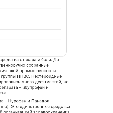
средства от жара и боли. До
твенноручно собранные
имической промышленности
з группы НПВС. Нестероидные
ровались много десятилетий, но
репарата – ибупрофен и
тье.
ва – Нурофен и Панадол
нно). Это единственные средства
 организацией здравоохранения