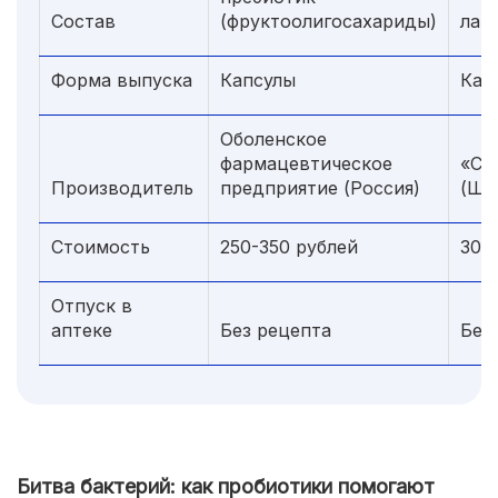
Состав
(фруктоолигосахариды)
лакт
Форма выпуска
Капсулы
Кап
Оболенское
фармацевтическое
«Са
Производитель
предприятие (Россия)
(Шв
Стоимость
250-350 рублей
300
Отпуск в
аптеке
Без рецепта
Без
Битва бактерий: как пробиотики помогают