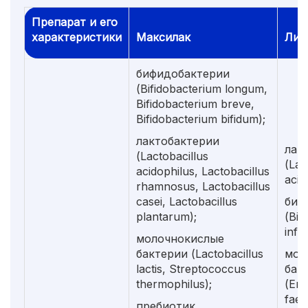
Препарат и его
характеристики
Максилак
Лин
бифидобактерии
(Bifidobacterium longum,
Bifidobacterium breve,
Bifidobacterium bifidum);
лактобактерии
лак
(Lactobacillus
(Lac
acidophilus, Lactobacillus
acid
rhamnosus, Lactobacillus
casei, Lactobacillus
биф
plantarum);
(Bif
infan
молочнокислые
бактерии (Lactobacillus
мол
lactis, Streptococcus
бак
thermophilus);
(En
faec
пребиотик