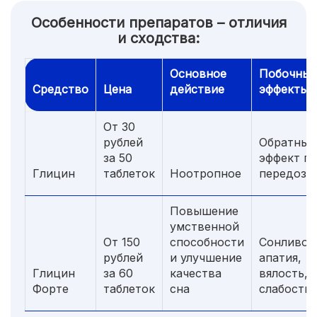
Особенности препаратов – отличия
и сходства:
Основное
Побочные
Средство
Цена
действие
эффекты
От 30
рублей
Обратный
за 50
эффект п
Глицин
таблеток
Ноотропное
передози
Повышение
умственной
От 150
способности
Сонливос
рублей
и улучшение
апатия,
Глицин
за 60
качества
вялость, 
Форте
таблеток
сна
слабость