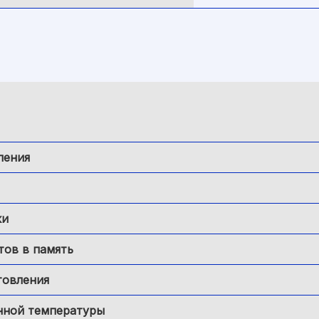
ления
ки
тов в память
товления
нной температуры