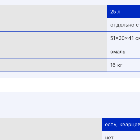
25 л
отдельно с
51x30x41 c
эмаль
16 кг
есть, кварце
нет