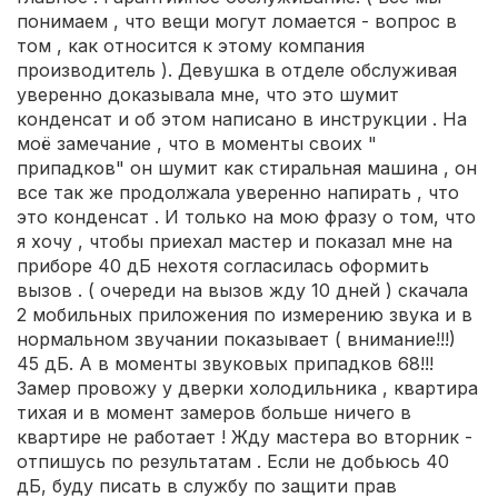
понимаем , что вещи могут ломается - вопрос в
том , как относится к этому компания
производитель ). Девушка в отделе обслуживая
уверенно доказывала мне, что это шумит
конденсат и об этом написано в инструкции . На
моё замечание , что в моменты своих "
припадков" он шумит как стиральная машина , он
все так же продолжала уверенно напирать , что
это конденсат . И только на мою фразу о том, что
я хочу , чтобы приехал мастер и показал мне на
приборе 40 дБ нехотя согласилась оформить
вызов . ( очереди на вызов жду 10 дней ) скачала
2 мобильных приложения по измерению звука и в
нормальном звучании показывает ( внимание!!!)
45 дБ. А в моменты звуковых припадков 68!!!
Замер провожу у дверки холодильника , квартира
тихая и в момент замеров больше ничего в
квартире не работает ! Жду мастера во вторник -
отпишусь по результатам . Если не добьюсь 40
дБ, буду писать в службу по защити прав