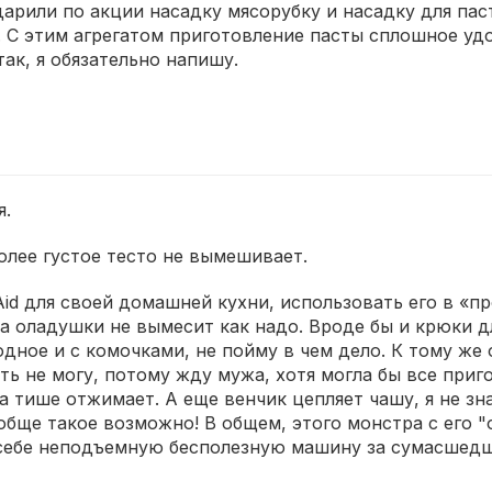
дарили по акции насадку мясорубку и насадку для паст
. С этим агрегатом приготовление пасты сплошное уд
так, я обязательно напишу.
я.
олее густое тесто не вымешивает.
nAid для своей домашней кухни, использовать его в 
на оладушки не вымесит как надо. Вроде бы и крюки д
дное и с комочками, не пойму в чем дело. К тому же 
ь не могу, потому жду мужа, хотя могла бы все приго
тише отжимает. А еще венчик цепляет чашу, я не зна
обще такое возможно! В общем, этого монстра с его "
 себе неподъемную бесполезную машину за сумасшед