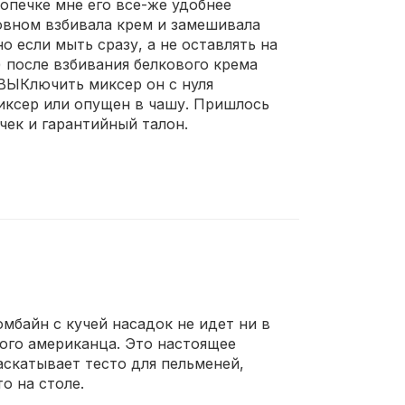
бопечке мне его все-же удобнее
новном взбивала крем и замешивала
о если мыть сразу, а не оставлять на
я) после взбивания белкового крема
ВЫКлючить миксер он с нуля
миксер или опущен в чашу. Пришлось
чек и гарантийный талон.
мбайн с кучей насадок не идет ни в
того американца. Это настоящее
раскатывает тесто для пельменей,
о на столе.