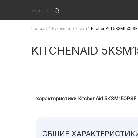
Главная
\
Кухонная техника
\
KitchenAid 5KSM150PSE
KITCHENAID 5KSM1
характеристики KitchenAid 5KSM150PSE
ОБЩИЕ ХАРАКТЕРИСТИК