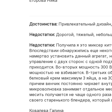
Егорова Ника
Достоинства:
Привлекательный дизайн,
Недостатки:
Дорогой, тяжелый, небольш
Недостатки:
Получила я это миксер кит
Впоследствии обнаружились еще некото
намертво установить данный агрегат, н
управление с двух сторон: с одной под
приходится. Во-вторых мощность 300 Вт
мощностью не взбивается. В-третьих об
белковый крем максимум 3 яйца, а на 3
причем венчик постоянно чиркает внут
микроволновка занимает отдельное мест
месить получается не чаще одного раз
своего старенького блендера, который 
Ковалева Галина