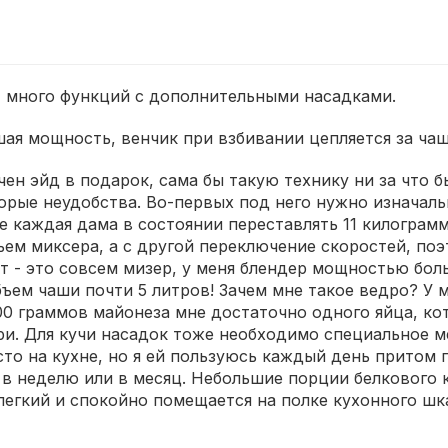
 много функций с дополнительными насадками.
ая мощность, венчик при взбивании цепляется за чаш
чен эйд в подарок, сама бы такую технику ни за что б
рые неудобства. Во-первых под него нужно изначаль
е каждая дама в состоянии переставлять 11 килограмм
ъем миксера, а с другой переключение скоростей, по
 - это совсем мизер, у меня блендер мощностью боль
ъем чаши почти 5 литров! Зачем мне такое ведро? У м
00 граммов майонеза мне достаточно одного яйца, ко
ри. Для кучи насадок тоже необходимо специальное м
о на кухне, но я ей пользуюсь каждый день притом по
а в неделю или в месяц. Небольшие порции белкового
легкий и спокойно помещается на полке кухонного шк