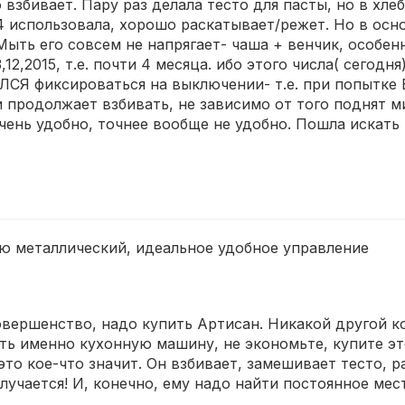
взбивает. Пару раз делала тесто для пасты, но в хле
-4 использовала, хорошо раскатывает/режет. Но в ос
 Мыть его совсем не напрягает- чаша + венчик, особенн
12,2015, т.е. почти 4 месяца. ибо этого числа( сегодн
СЯ фиксироваться на выключении- т.е. при попытке 
 и продолжает взбивать, не зависимо от того поднят 
очень удобно, точнее вообще не удобно. Пошла искать 
ю металлический, идеальное удобное управление
овершенство, надо купить Артисан. Никакой другой ко
ать именно кухонную машину, не экономьте, купите э
это кое-что значит. Он взбивает, замешивает тесто, 
лучается! И, конечно, ему надо найти постоянное мест