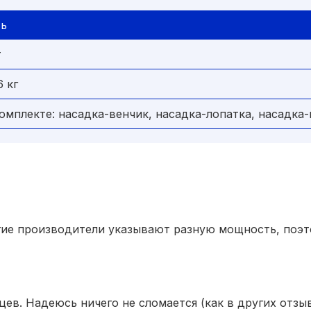
ть
т
6 кг
комплекте: насадка-венчик, насадка-лопатка, насадк
гие производители указывают разную мощность, поэтом
ев. Надеюсь ничего не сломается (как в других отзыв