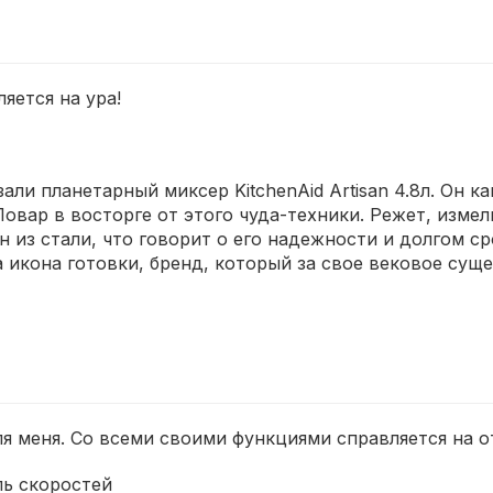
яется на ура!
али планетарный миксер KitchenAid Artisan 4.8л. Он к
вар в восторге от этого чуда-техники. Режет, измель
н из стали, что говорит о его надежности и долгом с
а икона готовки, бренд, который за свое вековое су
я меня. Со всеми своими функциями справляется на о
ль скоростей