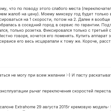
ому, что по поводу этого слабого места (переключате
ем жалоб на цену). Моему миксеру год будет только в
ироваться на 1 скорости, потом на 2. Далее я вообще 
бралась в соседний город в сервис по гарантии. Подт
ся, только розетка. Фиксировался только с третьей с
 Честно говоря, хочется его поменять. Купить аппарат
 сервисе его весь исцарапали к тому же. Короче, расст
ться не могу при всем желании :-) И пасту раскатыват
 эксплуатации рычаг переключения скоростей перестал 
салоне Extrahome 29 августа 2015г кремовую модель-