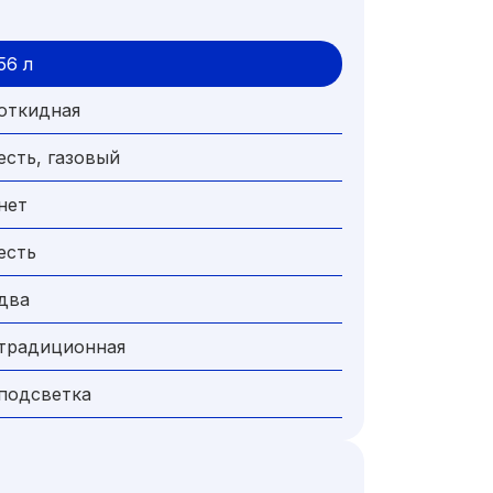
56 л
откидная
есть, газовый
нет
есть
два
традиционная
подсветка