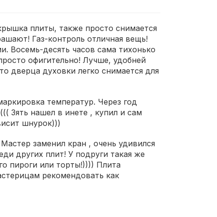
 крышка плиты, также просто снимается
рашают! Газ-контроль отличная вещь!
и. Восемь-десять часов сама тихонько
 просто офигительно! Лучше, удобней
что дверца духовки легко снимается для
 маркировка температур. Через год
( Зять нашел в инете , купил и сам
висит шнурок)))
( Мастер заменил кран , очень удивился
еди других плит! У подруги такая же
о пироги или торты!)))) Плита
мастерицам рекомендовать как