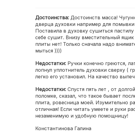
Достоинства:
Достоинств масса! Чугун
дверца духовки например для помывки 
Поставила в духовку сушиться пастилу
себе сушит. Внизу вместительный ящик 
плиты нет! Только сначала надо внимат
мыться ))))
Недостатки:
Ручки конечно греются, ла
лопнул уплотнитель духовки сверху ( гр
легко его установил. На качество выпеч
Недостатки:
Спустя пять лет , от долг
поломке, сказал, что такое бывает посл
плита, ровесница моей. Изумительно раб
отличная! Если читать умеете и руки р
незаменимую и удобную помощницу!
Константинова Галина