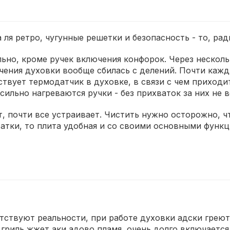
 ля ретро, чугунные решетки и безопасность - то, рад
льно, кроме ручек включения конфорок. Через нескол
ючения духовки вообще сбилась с делений. Почти каж
твует термодатчик в духовке, в связи с чем приходи
сильно нагреваются ручки - без прихваток за них не 
, почти все устраивает. Чистить нужно осторожно, ч
ки, то плита удобная и со своими основными функц
тствуют реальности, при работе духовки адски греют
гриль жжет аки адово пламя, очень долго включается