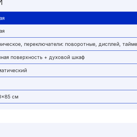
И
ая
ая
ическое, переключатели: поворотные, дисплей, тайм
чная поверхность + духовой шкаф
матический
0x85 см