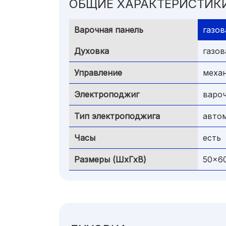
ОБЩИЕ ХАРАКТЕРИСТИК
Варочная панель
газов
Духовка
газов
Управление
механ
Электроподжиг
варо
Тип электроподжига
авто
Часы
есть
Размеры (ШхГхВ)
50x6