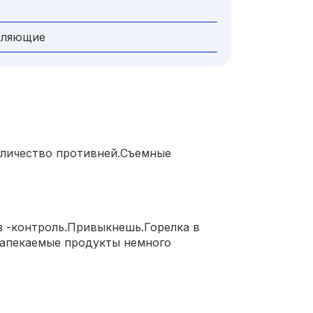
вляющие
оличество противней.Съемные
з -контроль.Привыкнешь.Горелка в
 запекаемые продукты немного