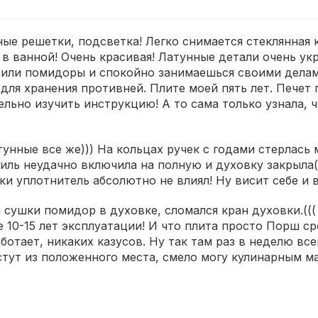
ные решетки, подсветка! Легко снимается стеклянная
в ванной! Очень красивая! Латунные детали очень ук
 или помидоры и спокойно занимаешься своими делам
для хранения противней. Плите моей пять лет. Печет
ельно изучить инструкцию! А то сама только узнала, 
тунные все же))) На кольцах ручек с годами стерлась
иль неудачно включила на полную и духовку закрыла(((
ки уплотнитель абсолютно не влиял! Ну висит себе и 
ой сушки помидор в духовке, сломался кран духовки.((
е 10-15 лет эксплуатации! И что плита просто Порш ср
отает, никаких казусов. Ну так там раз в неделю всег
астут из положенного места, смело могу кулинарным 