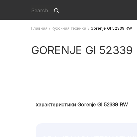
Главная
\
Кухонная техника
\
Gorenje GI 52339 RW
GORENJE GI 52339
характеристики Gorenje GI 52339 RW