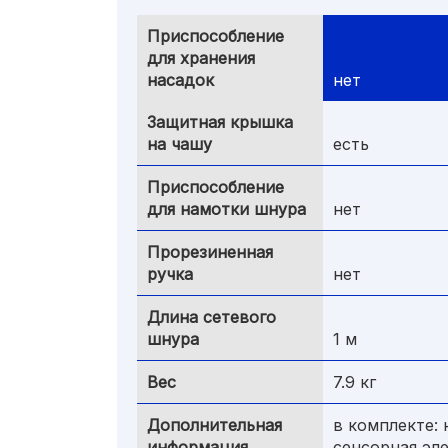
Приспособление
для хранения
насадок
нет
Защитная крышка
на чашу
есть
Приспособление
для намотки шнура
нет
Прорезиненная
ручка
нет
Длина сетевого
шнура
1 м
Вес
7.9 кг
Дополнительная
в комплекте: 
информация
сенсорная эл