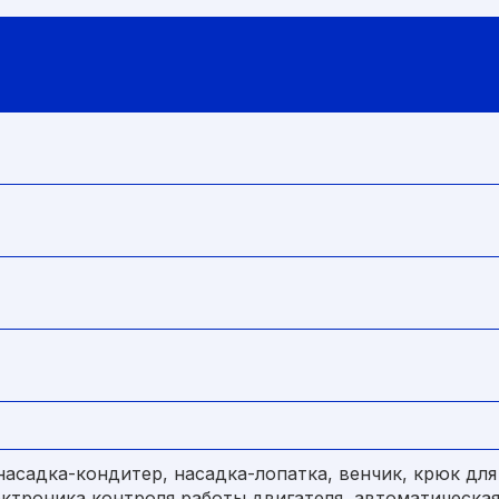
насадка-кондитер, насадка-лопатка, венчик, крюк дл
ектроника контроля работы двигателя, автоматическая