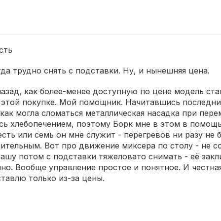
сть
да трудно снять с подставки. Ну, и нынешняя цена.
азад, как более-менее доступную по цене модель ста
 этой покупке. Мой помощник. Начитавшись последних
как могла сломаться металлическая насадка при пере
сь хлебопечением, поэтому Борк мне в этом в помощь
сть или семь он мне служит - перегревов ни разу не 
тельным. Вот про движение миксера по столу - не сов
 чашу потом с подставки тяжеловато снимать - её закл
чно. Вообще управление простое и понятное. И честна
тавлю только из-за цены.