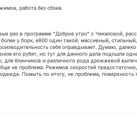
имов, работа без сбоев
ые раз в программе "Доброе утро" с Чекаловой, расс
 более у борк, е800 один такой, массивный, стильный
 производительность себя оправдывает. Думаю, далеко
вном его рубят, но тут для данного дела подошла одн
, для блинчиков и различного рода дрожжевой выпечк
обще не проблема. Режимов скоростей предостаточно,
одежде. Помыть по итогу, не проблема, поверхность г