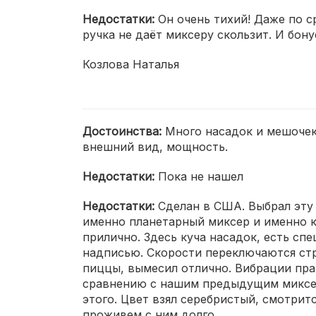
Недостатки:
Он очень тихий! Даже по 
ручка не даёт миксеру скользит. И бон
Козлова Наталья
Достоинства:
Много насадок и мешочек
внешний вид, мощность.
Недостатки:
Пока не нашел
Недостатки:
Сделан в США. Выбрал эту
именно планетарный миксер и именно ки
прилично. Здесь куча насадок, есть с
надписью. Скорости переключаются стр
пиццы, вымесил отлично. Вибрации прак
сравнению с нашим предыдущим миксером
этого. Цвет взял серебристый, смотрит
проживем с ним долго.