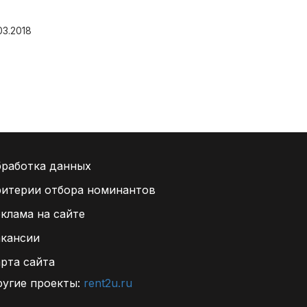
03.2018
07.03.2018
работка данных
итерии отбора номинантов
клама на сайте
акансии
рта сайта
угие проекты:
rent2u.ru