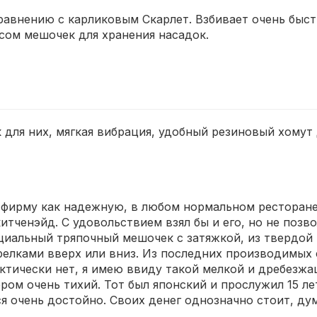
сравнению с карликовым Скарлет. Взбивает очень быс
усом мешочек для хранения насадок.
 для них, мягкая вибрация, удобный резиновый хомут
 фирму как надежную, в любом нормальном ресторане
тченэйд. С удовольствием взял бы и его, но не позво
пециальный тряпочный мешочек с затяжкой, из твердо
елками вверх или вниз. Из последних производимых 
тически нет, я имею ввиду такой мелкой и дребезжаще
 очень тихий. Тот был японский и прослужил 15 лет,
ся очень достойно. Своих денег однозначно стоит, д