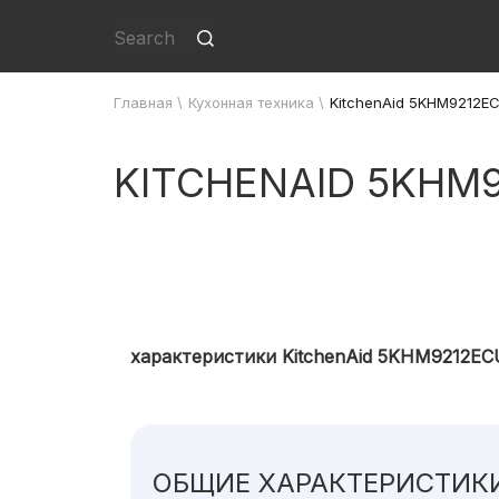
Главная
\
Кухонная техника
\
KitchenAid 5KHM9212E
KITCHENAID 5KHM
характеристики KitchenAid 5KHM9212EC
ОБЩИЕ ХАРАКТЕРИСТИК