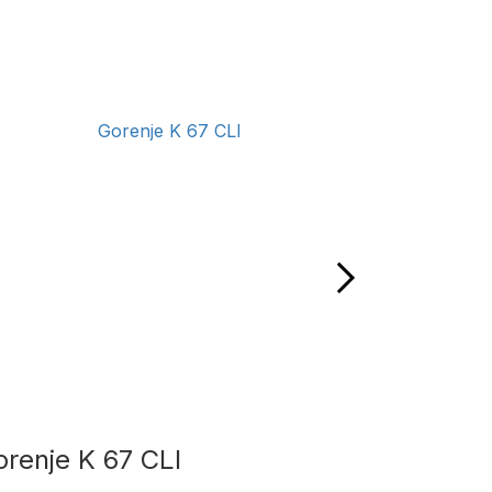
renje K 67 CLI
Bosch 