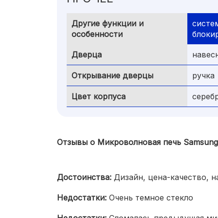
Другие функции и
систе
особенности
блоки
Дверца
навес
Открывание дверцы
ручка
Цвет корпуса
сереб
Отзывы о Микроволновая печь Samsun
Достоинства:
Дизайн, цена-качество, н
Недостатки:
Очень темное стекло