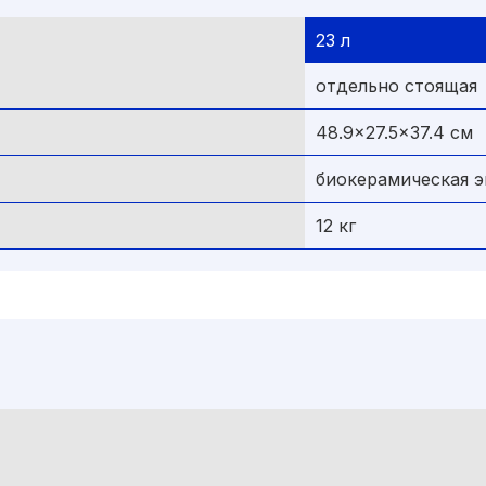
23 л
отдельно стоящая
48.9x27.5x37.4 cм
биокерамическая 
12 кг