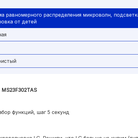
ма равномерного распределения микроволн, подсветка
ровка от детей
ная
ристый
g MS23F302TAS
абор функций, шаг 5 секунд