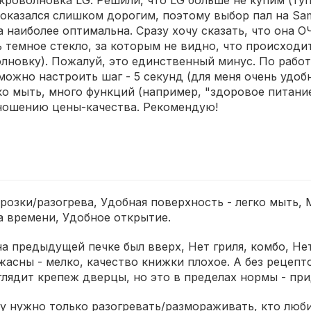
роволновка LG. Решили, что LG больше не купим (туп
 оказался слишком дорогим, поэтому выбор пал на Sam
а наиболее оптимальна. Сразу хочу сказать, что она
 темное стекло, за которым не видно, что происходит
лновку). Пожалуй, это единственный минус. По работе
ожно настроить шаг - 5 секунд (для меня очень удобно
егко мыть, много функций (например, "здоровое питан
тношению цены-качества. Рекомендую!
розки/разогрева, Удобная поверхность - легко мыть,
а времени, Удобное открытие.
на предыдущей печке был вверх, Нет гриля, комбо, 
ужасны - мелко, качество книжки плохое. А без рецеп
лядит крепеж дверцы, но это в пределах нормы - при
му нужно только разогревать/размораживать, кто люб