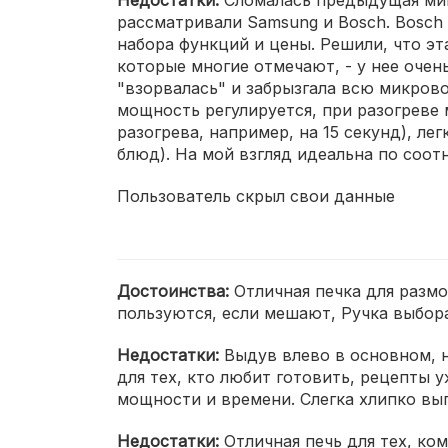
Недостатки:
Сломалась предыдущая мик
рассматривали Samsung и Bosch. Bosch
набора функций и цены. Решили, что эт
которые многие отмечают, - у нее очень
"взорвалась" и забрызгала всю микрово
мощность регулируется, при разогреве м
разогрева, например, на 15 секунд), л
блюд). На мой взгляд идеальна по соо
Пользователь скрыл свои данные
Достоинства:
Отличная печка для размо
пользуются, если мешают, Ручка выбор
Недостатки:
Выдув влево в основном, 
для тех, кто любит готовить, рецепты 
мощности и времени. Слегка хлипко выг
Недостатки:
Отличная печь для тех, ко