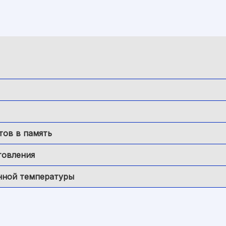
тов в память
товления
нной температуры