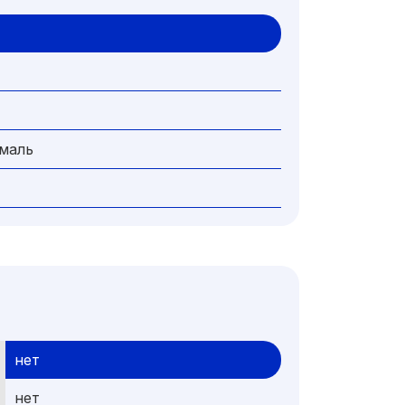
эмаль
нет
нет