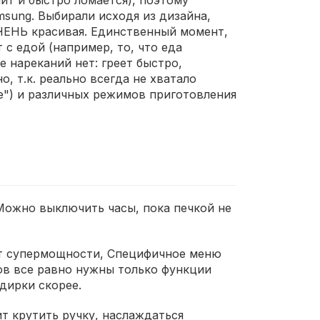
ит и быстро ломается), поэтому
sung. Выбирали исходя из дизайна,
 ОЧЕНЬ красивая. Единственный момент,
 с едой (например, то, что еда
 нареканий нет: греет быстро,
, т.к. реально всегда не хватало
ие") и различных режимов приготовления
 Можно выключить часы, пока печкой не
Нет супермощности, Специфичное меню
тов все равно нужны только функции
дирки скорее.
ит крутить ручку, наслаждаться