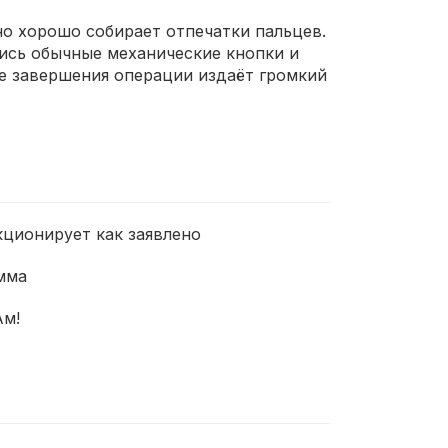
но хорошо собирает отпечатки пальцев.
лись обычные механические кнопки и
е завершения операции издаёт громкий
кционирует как заявлено
мма
Ам!