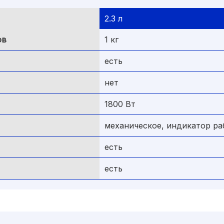
2.3 л
ов
1 кг
есть
нет
1800 Вт
механическое, индикатор ра
есть
есть