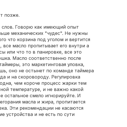
т позже.
о слов. Говорю как имеющий опыт
ьше механических "чудес". Не нужны
ого что корзина под уголом и вертится
, все масло пропитывает его внутри а
ы или что то в панировке, все это
мешка. Масло соответственно после
таймеры, это маркетинговая уловка,
шь, оно не остынет по команде таймера
гда и на скоровороду. Регулировка
 одна, чем короче процесс жарки тем
ной температуре, и не важно какой
се остальное смело игнорируйте. И
регорания масла и жира, пропитается
ека. Эти рекомендации не касаются
е устройства и не есть по сути