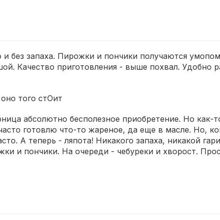
то и без запаха. Пирожки и пончики получаются умопо
ой. Качество приготовления - выше похвал. Удобно ра
- оно того стОит
ница абсолютно бесполезное приобретение. Но как-то
часто готовлю что-то жареное, да еще в масле. Но, ко
сто. А теперь - ляпота! Никакого запаха, никакой гари
ки и пончики. На очереди - чебуреки и хворост. Про