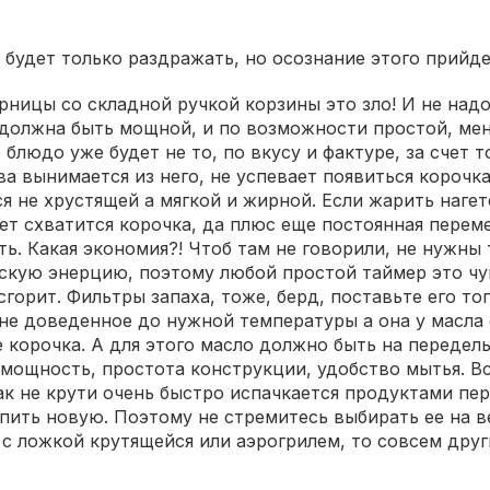
 будет только раздражать, но осознание этого прийде
рницы со складной ручкой корзины это зло! И не над
должна быть мощной, и по возможности простой, мен
блюдо уже будет не то, по вкусу и фактуре, за счет т
ва вынимается из него, не успевает появиться корочка
я не хрустящей а мягкой и жирной. Если жарить нагетс
еет схватится корочка, да плюс еще постоянная пере
ь. Какая экономия?! Чтоб там не говорили, не нужны 
кую энерцию, поэтому любой простой таймер это чу
сгорит. Фильтры запаха, тоже, берд, поставьте его то
 не доведенное до нужной температуры а она у масла
корочка. А для этого масло должно быть на передель
 мощность, простота конструкции, удобство мытья. В
ак не крути очень быстро испачкается продуктами пе
пить новую. Поэтому не стремитесь выбирать ее на в
 ложкой крутящейся или аэрогрилем, то совсем други