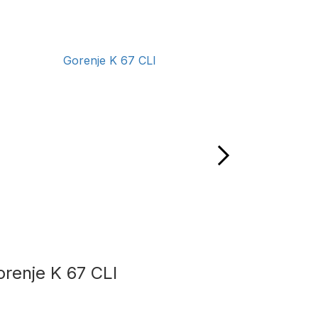
renje K 67 CLI
Bosch 