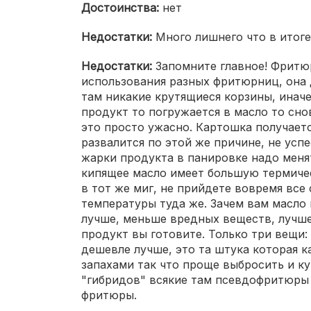
Достоинства:
нет
Недостатки:
Много лишнего что в итоге
Недостатки:
Запомните главное! Фритю
использования разных фритюрниц, она 
там никакие крутящиеся корзины, иначе 
продукт то погружается в масло то сно
это просто ужасно. Картошка получаетс
развалится по этой же причине, не усп
жарки продукта в панировке надо менят
кипящее масло имеет большую термичес
в тот же миг, не прийдете вовремя все 
температуры туда же. Зачем вам масло
лучше, меньше вредных веществ, лучше 
продукт вы готовите. Только три вещи:
дешевле лучше, это та штука которая к
запахами так что проще выбросить и ку
"гибридов" всякие там псевдофритюры с
фритюры.