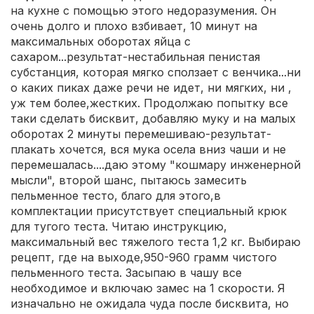
на кухне с помощью этого недоразумения. Он
очень долго и плохо взбивает, 10 минут на
максимальных оборотах яйца с
сахаром...результат-нестабильная пенистая
субстанция, которая мягко сползает с венчика...ни
о каких пиках даже речи не идет, ни мягких, ни ,
уж тем более,жестких. Продолжаю попытку все
таки сделать бисквит, добавляю муку и на малых
оборотах 2 минуты перемешиваю-результат-
плакать хочется, вся мука осела вниз чаши и не
перемешалась....даю этому "кошмару инженерной
мысли", второй шанс, пытаюсь замесить
пельменное тесто, благо для этого,в
комплектации присутствует специальный крюк
для тугого теста. Читаю инструкцию,
максимальный вес тяжелого теста 1,2 кг. Выбираю
рецепт, где на выходе,950-960 грамм чистого
пельменного теста. Засыпаю в чашу все
необходимое и включаю замес на 1 скорости. Я
изначально не ожидала чуда после бисквита, но