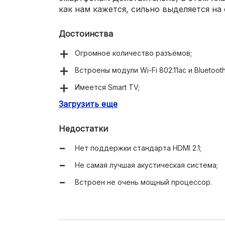
как нам кажется, сильно выделяется на
Достоинства
Огромное количество разъёмов;
Встроены модули Wi-Fi 802.11ac и Bluetooth
Имеется Smart TV;
Загрузить еще
Поставляется с удобным пультом;
Повышенная до 100 Гц частота обновлени
Недостатки
Поддерживается режим Ambient;
Нет поддержки стандарта HDMI 2.1;
Достаточно глубокий черный цвет;
Не самая лучшая акустическая система;
Понимает все стандарты цифрового ТВ.
Встроен не очень мощный процессор.