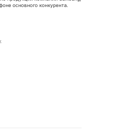
 фоне основного конкурента.
;
я экрана;