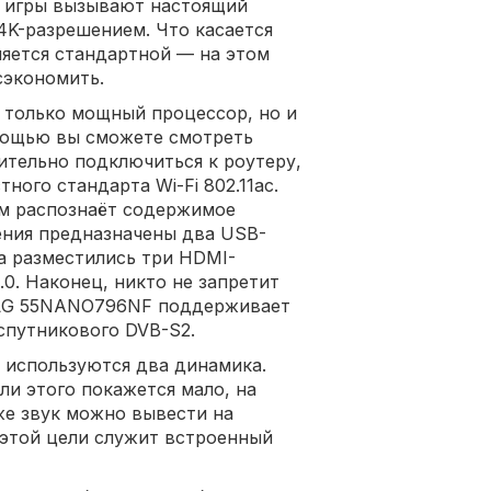
и игры вызывают настоящий
4K-разрешением. Что касается
ляется стандартной — на этом
сэкономить.
е только мощный процессор, но и
мощью вы сможете смотреть
тельно подключиться к роутеру,
ого стандарта Wi-Fi 802.11ac.
ем распознаёт содержимое
ения предназначены два USB-
ва разместились три HDMI-
0. Наконец, никто не запретит
 LG 55NANO796NF поддерживает
спутникового DVB-S2.
ь используются два динамика.
ли этого покажется мало, на
же звук можно вывести на
этой цели служит встроенный