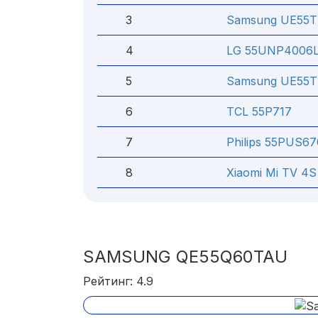
3
Samsung UE55
4
LG 55UNP4006
5
Samsung UE55
6
TCL 55P717
7
Philips 55PUS6
8
Xiaomi Mi TV 4S
SAMSUNG QE55Q60TAU
Рейтинг: 4.9