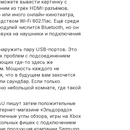
 можете вывести картинку с
ним из трёх HDMI-разъёмов.
 или иного онлайн-кинотеатра,
ством Wi-Fi 802.11ac. Ещё среди
дулей числится Bluetooth, но он
звука на наушники и подключения
наружить пару USB-портов. Это
ких проблем с подсоединением
ующих где-то здесь же
ум. Мощность каждого не
, что в будущем вам захочется
ли саундбар. Если только
ьно небольшой комнате, где такой
AU пишут затем положительные
нтернет-магазине «Эльдорадо»
личные углы обзора, игры на Xbox
икольных фишек с подключением
ане продукция компании Samsung,