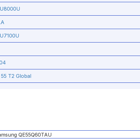
TU8000U
LA
TU7100U
704
 55 T2 Global