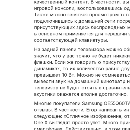
качественный контент. В частности, вы
игровой консоли, воспользовавшись од
Также можно заняться просмотром того
подключившись к домашней сети посред
присутствующих здесь беспроводных мо
в основном применяется для передачи 
соответствующей клавиатуры.
На задней панели телевизора можно об
значит, что у вас точно не будет ника
флешки. Если же говорить о присутств
динамиках, то их количество равно дв
превышает 10 Вт. Можно не сомневаться
вывести звук на домашний кинотеатр и
телевизор не будет стоять в сравнител
акустики окажется вполне достаточно.
Многие покупатели Samsung QE55Q60T
отзывы. В частности, Егор написал в и
следующее: «Отличное изображение, от
One X выглядят просто улёт. Много пр
смартфона». Действительно, в этом пл