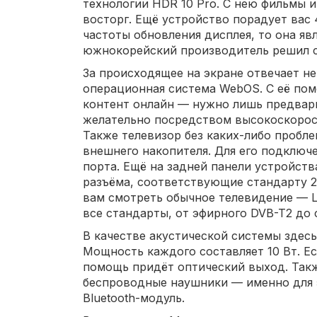
технологии HDR 10 Pro. С нею фильмы 
восторг. Ещё устройство порадует вас 
частоты обновления дисплея, то она яв
южнокорейский производитель решил 
За происходящее на экране отвечает н
операционная система WebOS. С её по
контент онлайн — нужно лишь предвари
желательно посредством высокоскоростн
Также телевизор без каких-либо пробл
внешнего накопителя. Для его подключ
порта. Ещё на задней панели устройст
разъёма, соответствующие стандарту 2.
вам смотреть обычное телевидение —
все стандарты, от эфирного DVB-T2 до 
В качестве акустической системы здес
Мощность каждого составляет 10 Вт. Ес
помощь придёт оптический выход. Так
беспроводные наушники — именно для 
Bluetooth-модуль.