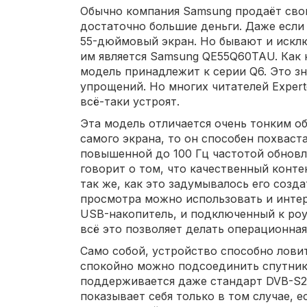
Обычно компания Samsung продаёт сво
достаточно большие деньги. Даже если
55-дюймовый экран. Но бывают и исклю
им является Samsung QE55Q60TAU. Как 
модель принадлежит к серии Q6. Это зн
упрощений. Но многих читателей Exper
всё-таки устроят.
Эта модель отличается очень тонким о
самого экрана, то он способен похваст
повышенной до 100 Гц частотой обнов
говорит о том, что качественный конте
так же, как это задумывалось его созда
просмотра можно использовать и интер
USB-накопитель, и подключенный к ро
всё это позволяет делать операционная
Само собой, устройство способно ловит
спокойно можно подсоединить спутник
поддерживается даже стандарт DVB-S2.
показывает себя только в том случае, 