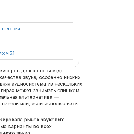
категории
ком 5.1
визоров далеко не всегда
качества звука, особенно низких
шняя аудиосистема из нескольких
ртирах может занимать слишком
мальная альтернатива —
 панель или, если использовать
изировала рынок звуковых
ые варианты во всех
ьного звука.