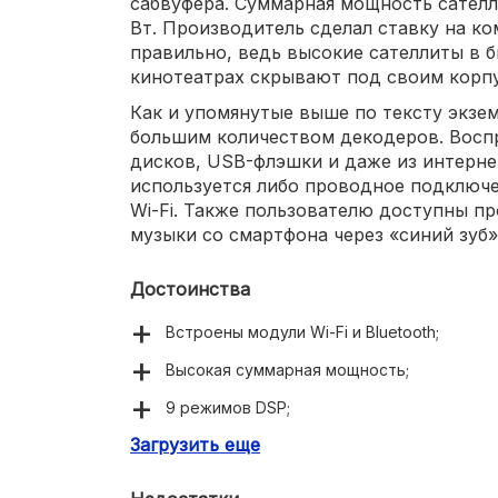
сабвуфера. Суммарная мощность сателл
Вт. Производитель сделал ставку на к
правильно, ведь высокие сателлиты в
кинотеатрах скрывают под своим корпу
Как и упомянутые выше по тексту экзе
большим количеством декодеров. Восп
дисков, USB-флэшки и даже из интерне
используется либо проводное подключе
Wi-Fi. Также пользователю доступны п
музыки со смартфона через «синий зуб»
Достоинства
Встроены модули Wi-Fi и Bluetooth;
Высокая суммарная мощность;
9 режимов DSP;
Загрузить еще
Большое число декодеров;
Встроен ТВ-тюнер;