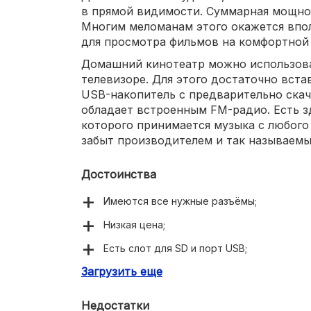
в прямой видимости. Суммарная мощнос
Многим меломанам этого окажется впол
для просмотра фильмов на комфортной
Домашний кинотеатр можно использов
телевизоре. Для этого достаточно вста
USB-накопитель с предварительно скач
обладает встроенным FM-радио. Есть зд
которого принимается музыка с любого
забыт производителем и так называемы
Достоинства
Имеются все нужные разъёмы;
Низкая цена;
Есть слот для SD и порт USB;
Загрузить еще
Присутствует HDMI Arc;
Встроены FM-радио и Bluetooth.
Недостатки