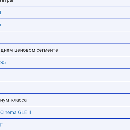
еатры
4
0
еднем ценовом сегменте
 95
иум-класса
inema GLE II
RF