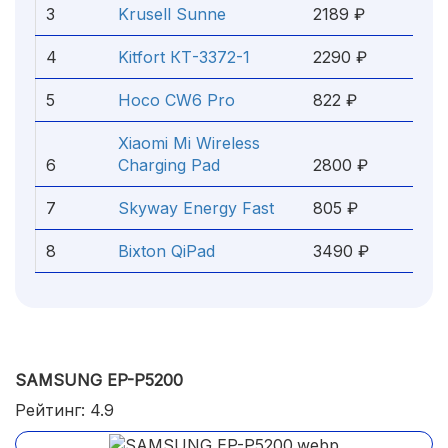
3
Krusell Sunne
2189 ₽
4
Kitfort КТ-3372-1
2290 ₽
5
Hoco CW6 Pro
822 ₽
Xiaomi Mi Wireless
6
Charging Pad
2800 ₽
7
Skyway Energy Fast
805 ₽
8
Bixton QiPad
3490 ₽
SAMSUNG EP-P5200
Рейтинг: 4.9