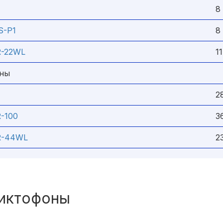
8 2
S-P1
8 4
R-22WL
11 
оны
28 
-100
36 
R-44WL
23 
иктофоны