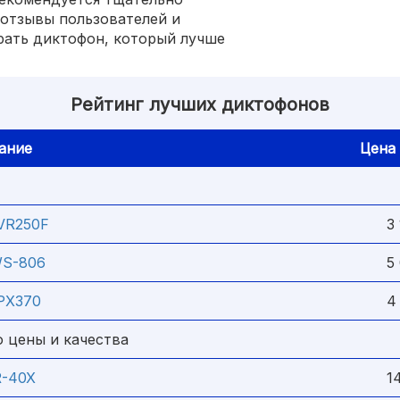
 отзывы пользователей и
рать диктофон, который лучше
Рейтинг лучших диктофонов
ание
Цена
VR250F
3 1
WS-806
5 0
PX370
4 9
 цены и качества
R-40X
14 