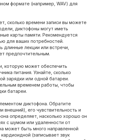
ном формате (например, WAV) для
ет, сколько времени записи вы можете
модели, диктофоны могут иметь
нные карты памяти. Рекомендуется
ью для ваших потребностей.
ь длинные лекции или встречи,
ет предпочтительным.
и, которую может обеспечить
чника питания. Узнайте, сколько
й зарядки или одной батареи.
тельным временем работы, чтобы
дки батареи.
лементом диктофона. Обратите
и внешний), его чувствительность и
фона определяет, насколько хорошо он
иях с шумом или удаленности от
на может быть много направленной
и кардиоидной (записывает звук