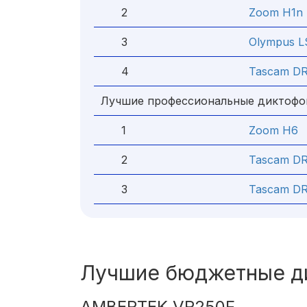
2
Zoom H1n
3
Olympus L
4
Tascam D
Лучшие профессиональные диктоф
1
Zoom H6
2
Tascam DR
3
Tascam D
Лучшие бюджетные д
AMBERTEK VR250F