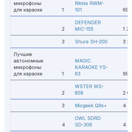
микрофоны
Ritmix RWM-
для караоке
1
101
690
DEFENDER
2
MIC-155
1 25
3
Shure SH-200
3 20
Лучшие
автономные
MAGIC
микрофоны
KARAOKE YS-
для караоке
1
63
990
WSTER WS-
2
858
2 09
3
Micgeek Q9s+
4 00
OWL SDRD
4
SD-306
4 10