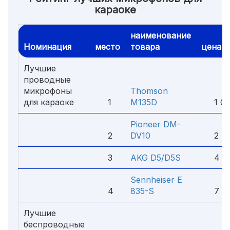
караоке
наименование
Номинация
место
товара
цена
Лучшие
проводные
микрофоны
Thomson
для караоке
1
M135D
1 02
Pioneer DM-
2
DV10
2 40
3
AKG D5/D5S
4 91
Sennheiser E
4
835-S
7 41
Лучшие
беспроводные