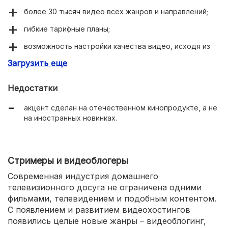
более 30 тысяч видео всех жанров и направлений;
гибкие тарифные планы;
возможность настройки качества видео, исходя из
скорости интернета, что особенно актуально для
Загрузить еще
дачи, просмотра в дороге;
огромный выбор юмористических шоу, спортивных и
Недостатки
кулинарных передач;
акцент сделан на отечественном кинопродукте, а не
бесплатный доступ к пакету федеральных каналов;
на иностранных новинках.
приятное меню с красочной анимацией и понятным
интерфейсом.
Стримеры и видеоблогеры
Современная индустрия домашнего
телевизионного досуга не ограничена одними
фильмами, телевидением и подобным контентом.
С появлением и развитием видеохостингов
появились целые новые жанры – видеоблогинг,