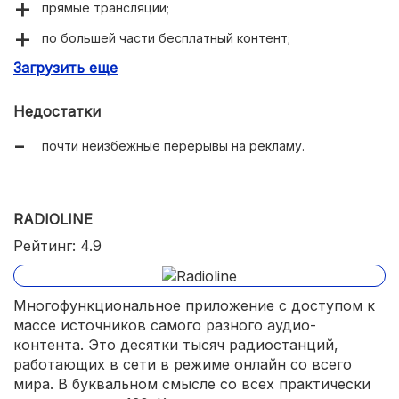
прямые трансляции;
по большей части бесплатный контент;
Загрузить еще
широкое распространение в телевизорах по
умолчанию;
Недостатки
по большей части интуитивный и удобный интерфейс;
почти неизбежные перерывы на рекламу.
адаптивная интеллектуальная подстройка под вкусы
пользователя.
RADIOLINE
Рейтинг: 4.9
Многофункциональное приложение с доступом к
массе источников самого разного аудио-
контента. Это десятки тысяч радиостанций,
работающих в сети в режиме онлайн со всего
мира. В буквальном смысле со всех практически