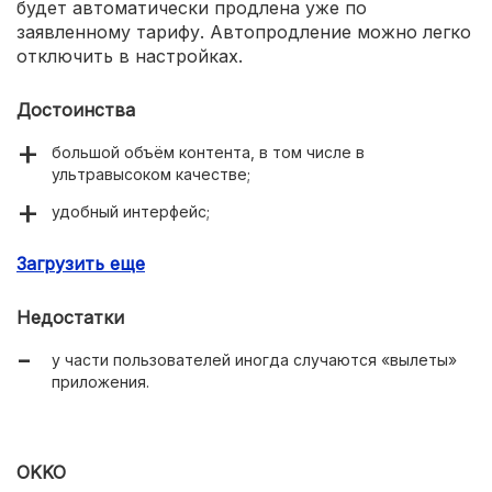
будет автоматически продлена уже по
заявленному тарифу. Автопродление можно легко
отключить в настройках.
Достоинства
большой объём контента, в том числе в
ультравысоком качестве;
удобный интерфейс;
интуитивная сортировка по признакам жанра;
Загрузить еще
отдельная версия для детей;
Недостатки
мультиплатформенность;
у части пользователей иногда случаются «вылеты»
лояльная ценовая политика;
приложения.
большое сообщество.
OKKO