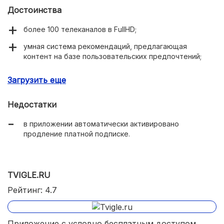
Достоинства
более 100 телеканалов в FullHD;
умная система рекомендаций, предлагающая
контент на базе пользовательских предпочтений;
возможность скачивания контента для просмотра
Загрузить еще
без интернета;
тематические подборки фильмов и сериалов;
Недостатки
эксклюзивные франшизы, которых нет в других
в приложении автоматически активировано
онлайн-кинотеатрах;
продление платной подписке.
детский профиль с безопасным доступом к
мультимедиа;
удобный плеер для просмотра с возможностью
TVIGLE.RU
выбора качества, скорости воспроизведения,
Рейтинг: 4.7
варианта дубляжа;
полная интеграция с сервисами Яндекс;
Приложение с условно бесплатным доступом,