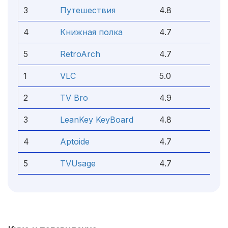
3
Путешествия
4.8
4
Книжная полка
4.7
5
RetroArch
4.7
1
VLC
5.0
2
TV Bro
4.9
3
LeanKey KeyBoard
4.8
4
Aptoide
4.7
5
TVUsage
4.7