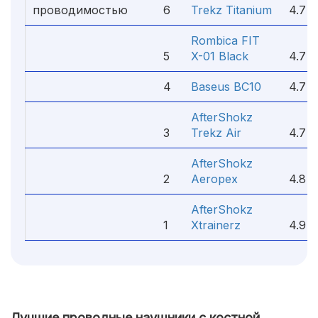
проводимостью
6
Trekz Titanium
4.7
Rombica FIT
5
X-01 Black
4.7
4
Baseus BC10
4.7
AfterShokz
3
Trekz Air
4.7
AfterShokz
2
Aeropex
4.8
AfterShokz
1
Xtrainerz
4.9
Лучшие проводные наушники с костной