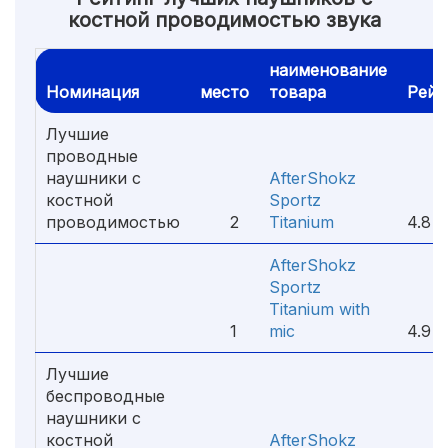
костной проводимостью звука
наименование
Номинация
место
товара
Рейт
Лучшие
проводные
наушники с
AfterShokz
костной
Sportz
проводимостью
2
Titanium
4.8
AfterShokz
Sportz
Titanium with
1
mic
4.9
Лучшие
беспроводные
наушники с
костной
AfterShokz