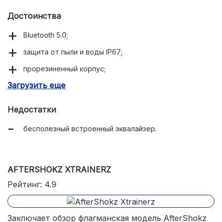
Достоинства
Bluetooth 5.0;
защита от пыли и воды IP67;
прорезиненный корпус;
Загрузить еще
необычайно гибкая и амортизирующая титановая
рама;
Недостатки
шейный шнурок;
бесполезный встроенный эквалайзер.
изысканный дизайн;
красивая упаковка.
AFTERSHOKZ XTRAINERZ
Рейтинг: 4.9
Заключает обзор флагманская модель AfterShokz