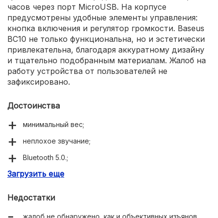
часов через порт MicroUSB. На корпусе
предусмотрены удобные элементы управления:
кнопка включения и регулятор громкости. Baseus
BC10 не только функциональна, но и эстетически
привлекательна, благодаря аккуратному дизайну
и тщательно подобранным материалам. Жалоб на
работу устройства от пользователей не
зафиксировано.
Достоинства
минимальный вес;
неплохое звучание;
Bluetooth 5.0.;
Загрузить еще
материал – силикагель и прочный ABS-пластик;
привлекательный дизайн;
Недостатки
приятные на ощупь.
жалоб не обнаружено, как и объективных изъянов.