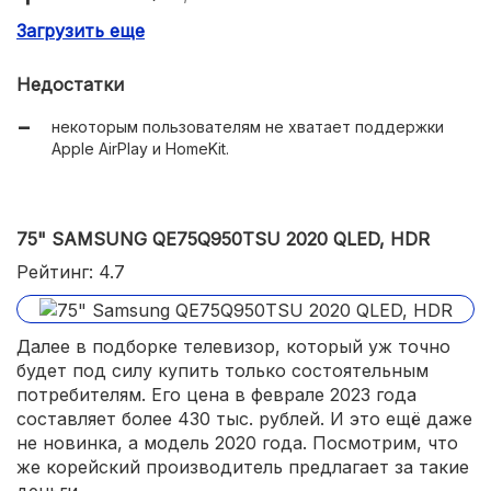
Загрузить еще
локальное затемнение;
высочайшие показатели яркости и контраста;
Недостатки
выразительный объёмный звук благодаря шести
некоторым пользователям не хватает поддержки
динамикам;
Apple AirPlay и HomeKit.
технология MEMC для оптимизации динамических
сцена;
минимальная толщина рамок.
75" SAMSUNG QE75Q950TSU 2020 QLED, HDR
Рейтинг: 4.7
Далее в подборке телевизор, который уж точно
будет под силу купить только состоятельным
потребителям. Его цена в феврале 2023 года
составляет более 430 тыс. рублей. И это ещё даже
не новинка, а модель 2020 года. Посмотрим, что
же корейский производитель предлагает за такие