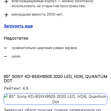
влагозащищённый корпус — можно безопасно
использовать на открытом пространстве;
рекордная яркость 2000 нит;
частота обновления 120 Гц;
Загрузить еще
QLED и другие технологии совершенствования
изображения;
Недостатки
поддерживает Умный дом Яндекса;
сравнительно широкие рамки экрана;
голосовое управление Amazon Alexa, Google Assistant;
цена.
много интерфейсов, Wi-Fi и Bluetooth.
85" SONY KD-85XH9505 2020 LED, HDR, QUANTUM
DOT
Рейтинг: 4.9
Завершит обзор лучших тонких телевизоров по