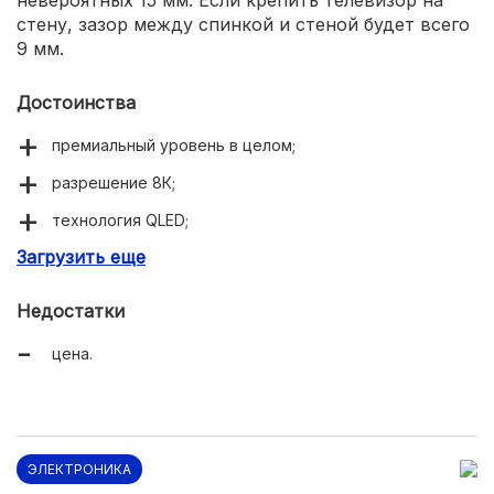
невероятных 15 мм. Если крепить телевизор на
стену, зазор между спинкой и стеной будет всего
9 мм.
Достоинства
премиальный уровень в целом;
разрешение 8К;
технология QLED;
Загрузить еще
подсветка Direct Full Array 32x;
локальное затемнение (Local Dimming);
Недостатки
толщина панели 15 мм;
цена.
поддержка экосистемы умного дома Samsung
SmartThings.
ЭЛЕКТРОНИКА