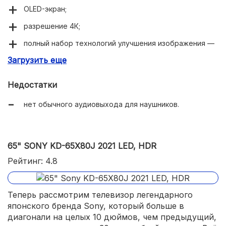
OLED-экран;
разрешение 4К;
полный набор технологий улучшения изображения —
HDR, Dolby Vision IQ и прочие;
Загрузить еще
супертонкий корпус с минимальными рамками вокруг
экрана;
Недостатки
удобное управление с помощью голосового
нет обычного аудиовыхода для наушников.
ассистента или пульта Magic Remote;
Bluetooth, Wi-Fi и Ethernet;
мощные динамики с поддержкой Dolby Atmos;
65" SONY KD-65X80J 2021 LED, HDR
технология AI Picture Pro и AI Sound Pro для «умной»
Рейтинг: 4.8
оптимизации качества изображения и звука;
технология Game Optimizer.
Теперь рассмотрим телевизор легендарного
японского бренда Sony, который больше в
диагонали на целых 10 дюймов, чем предыдущий,