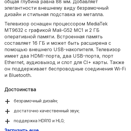
общая глубина равна 88 мм. Добавляет
элегантности внешнему виду безрамочный
дизайн и стильная подставка из металла.
Телевизор оснащен процессором MediaTek
MT9632 с графикой Mali-G52 MC1 и 2 ГБ
оперативной памяти. Встроенная память
составляет 16 ГБ и может быть расширена с
помощью внешнего USB-накопителя. Телевизор
имеет два HDMI-порта, два USB-порта, порт
Ethernet, аудиовыход и слот для CI+ карты. Также
он поддерживает беспроводные соединения Wi-Fi
и Bluetooth.
Достоинства
безрамочный дизайн;
достаточно качественный звук;
поддержка HDR10 и HLG;
Загрузить еще
СмартТВ на Android;