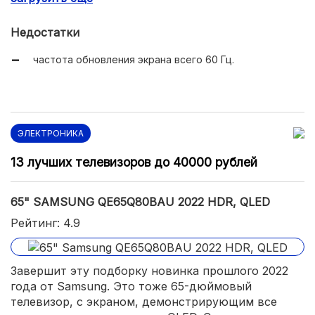
гаджетов;
Недостатки
простой и элегантный дизайн с тонкой рамкой;
частота обновления экрана всего 60 Гц.
низкая задержка ввода и режим игры для игр на
консолях;
неплохое качество звука с поддержкой Dolby Atmos;
поддерживает экосистему Apple HomeKit.
ЭЛЕКТРОНИКА
13 лучших телевизоров до 40000 рублей
65" SAMSUNG QE65Q80BAU 2022 HDR, QLED
Рейтинг: 4.9
Завершит эту подборку новинка прошлого 2022
года от Samsung. Это тоже 65-дюймовый
телевизор, с экраном, демонстрирующим все