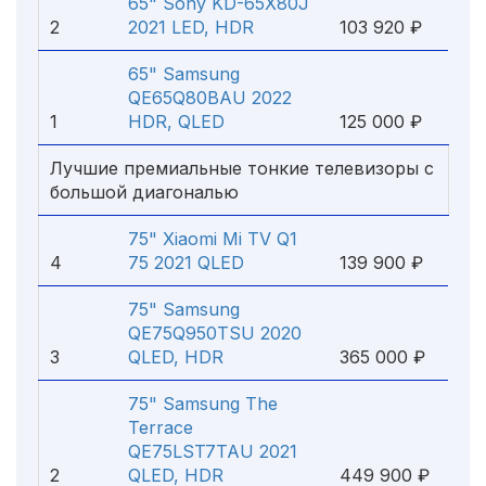
65" Sony KD-65X80J
2
2021 LED, HDR
103 920 ₽
65" Samsung
QE65Q80BAU 2022
1
HDR, QLED
125 000 ₽
Лучшие премиальные тонкие телевизоры с
большой диагональю
75" Xiaomi Mi TV Q1
4
75 2021 QLED
139 900 ₽
75" Samsung
QE75Q950TSU 2020
3
QLED, HDR
365 000 ₽
75" Samsung The
Terrace
QE75LST7TAU 2021
2
QLED, HDR
449 900 ₽