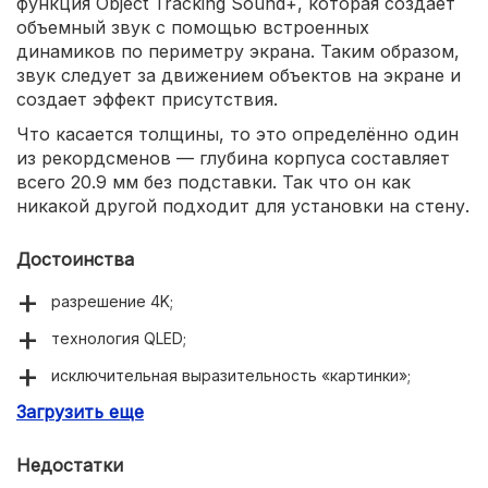
функция Object Tracking Sound+, которая создает
объемный звук с помощью встроенных
динамиков по периметру экрана. Таким образом,
звук следует за движением объектов на экране и
создает эффект присутствия.
Что касается толщины, то это определённо один
из рекордсменов — глубина корпуса составляет
всего 20.9 мм без подставки. Так что он как
никакой другой подходит для установки на стену.
Достоинства
разрешение 4K;
технология QLED;
исключительная выразительность «картинки»;
Загрузить еще
«блуждающий» звук Object Tracking Sound+;
мощный процессор — быстрая работа интерфейса;
Недостатки
поддержка умного дома Samsung SmartThings;