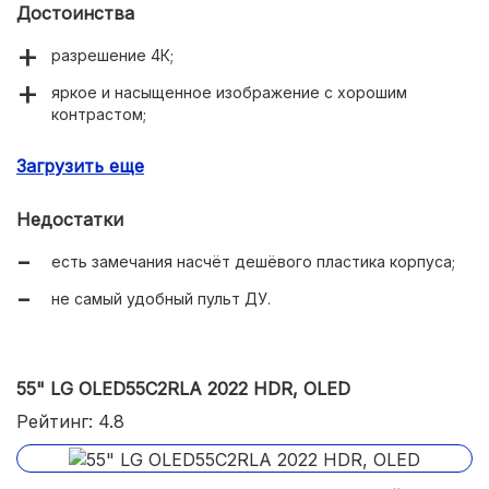
Достоинства
разрешение 4К;
яркое и насыщенное изображение с хорошим
контрастом;
поддержка HDR, Dolby Vision и HDR10+;
Загрузить еще
«атмосферная» технология Ambilight;
Недостатки
низкий Input Lag (важно для видеоигр);
есть замечания насчёт дешёвого пластика корпуса;
относительно доступная цена на фоне остальных
моделей в обзоре.
не самый удобный пульт ДУ.
55" LG OLED55C2RLA 2022 HDR, OLED
Рейтинг: 4.8