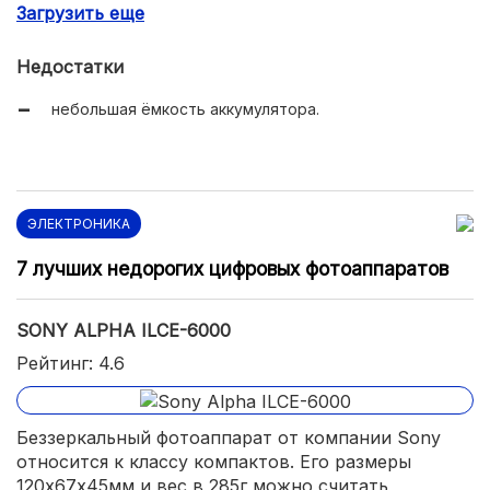
Загрузить еще
быстрый автофокус;
Недостатки
поворотный и сенсорный ЖК-экран;
небольшая ёмкость аккумулятора.
компактный.
ЭЛЕКТРОНИКА
7 лучших недорогих цифровых фотоаппаратов
SONY ALPHA ILCE-6000
Рейтинг: 4.6
Беззеркальный фотоаппарат от компании Sony
относится к классу компактов. Его размеры
120х67х45мм и вес в 285г можно считать