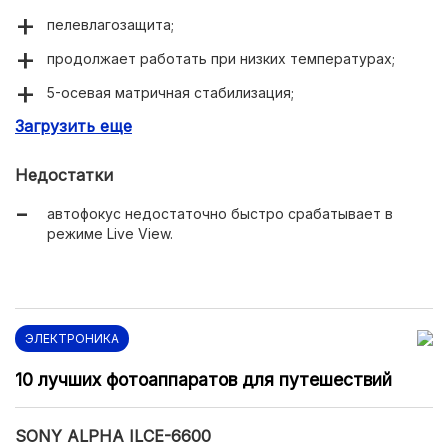
пелевлагозащита;
продолжает работать при низких температурах;
5-осевая матричная стабилизация;
Загрузить еще
матрица CMOS, подавляющая эффект муара;
сенсор работает с высокими значениями ISO;
Недостатки
есть режим Astrotracer;
автофокус недостаточно быстро срабатывает в
точный автофокус.
режиме Live View.
ЭЛЕКТРОНИКА
10 лучших фотоаппаратов для путешествий
SONY ALPHA ILCE-6600