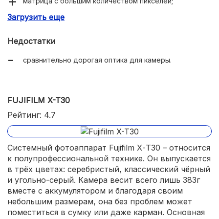
матрица с большим количеством пикселей;
Загрузить еще
высокая скорость серийной съёмки;
сенсор работает с высокими значениями ISO;
Недостатки
компактность;
сравнительно дорогая оптика для камеры.
точная и быстрая работа автофокуса.
FUJIFILM X-T30
Рейтинг: 4.7
Системный фотоаппарат Fujifilm Х-Т30 – относится
к полупрофессиональной технике. Он выпускается
в трёх цветах: серебристый, классический чёрный
и угольно-серый. Камера весит всего лишь 383г
вместе с аккумулятором и благодаря своим
небольшим размерам, она без проблем может
поместиться в сумку или даже карман. Основная