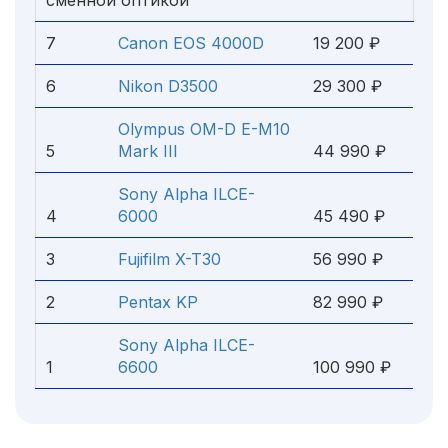
сменной оптикой
7
Сanon EOS 4000D
19 200 ₽
6
Nikon D3500
29 300 ₽
Olympus OM-D E-M10
5
Mark III
44 990 ₽
Sony Alpha ILCE-
4
6000
45 490 ₽
3
Fujifilm X-T30
56 990 ₽
2
Pentax KP
82 990 ₽
Sony Alpha ILCE-
1
6600
100 990 ₽