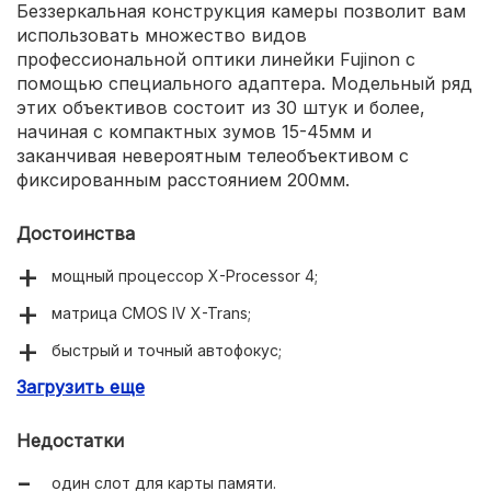
Беззеркальная конструкция камеры позволит вам
использовать множество видов
профессиональной оптики линейки Fujinon с
помощью специального адаптера. Модельный ряд
этих объективов состоит из 30 штук и более,
начиная с компактных зумов 15-45мм и
заканчивая невероятным телеобъективом с
фиксированным расстоянием 200мм.
Достоинства
мощный процессор X-Processor 4;
матрица CMOS IV X-Trans;
быстрый и точный автофокус;
Загрузить еще
сенсорный поворотный дисплей;
можно использовать разные типы объективов
Недостатки
благодаря адаптеру;
один слот для карты памяти.
синхронизация по Wi-Fi.