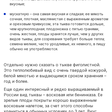
вкусные;
мускатную – она самая вкусная и сладкая; ее мякоть
сочная, плотная, маслянистая с выраженным ароматом
и ореховым привкусом, эта тыква готовится дольше,
чем крупноплодная; плодоножка с пятью гранями,
очень жесткая, плоды хранятся лучше, чем у других
видов тыквы, для созревания требует больше тепла;
семена мелкие, часто уродливые, их немного, в пищу
обычно не употребляются.
Отдельно нужно сказать о тыкве фиголистной.
Это теплолюбивый вид с очень твердой кожурой,
белой мякотью и выдающимся сроком хранения –
год и более.
Еще один интересный и редко выращиваемый в
России вид тыквы – восковая или бенинказа. Ее
зрелые плоды покрыты хорошо выраженным
восковым налетом, за счет этого способны
храниться в обычных условиях до 3 лет. Вкус