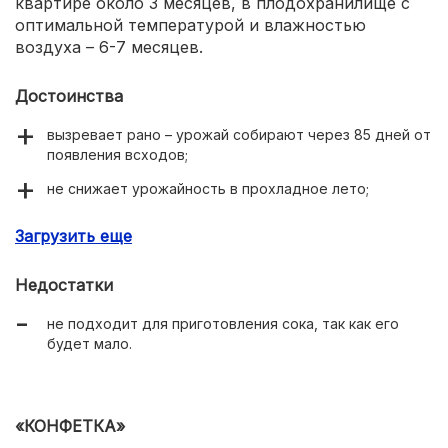
квартире около 3 месяцев, в плодохранилище с
оптимальной температурой и влажностью
воздуха – 6-7 месяцев.
Достоинства
вызревает рано – урожай собирают через 85 дней от
появления всходов;
не снижает урожайность в прохладное лето;
не боится засухи;
Загрузить еще
вкус хороший и отличный;
Недостатки
высокое содержание сахаров – до 7,8% и каротина –
до 10 мг на 100 г мякоти;
не подходит для приготовления сока, так как его
будет мало.
хорошо транспортируется.
«КОНФЕТКА»