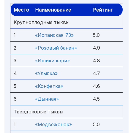
Место
Наименование
Рейтинг
Крупноплодные тыквы
1
«Испанская-73»
5.0
2
«Розовый банан»
4.9
3
«Ишики кари»
4.8
4
«Улыбка»
4.7
5
«Конфетка»
4.6
6
«Дынная»
4.5
Твердокорые тыквы
1
«Медвежонок»
5.0