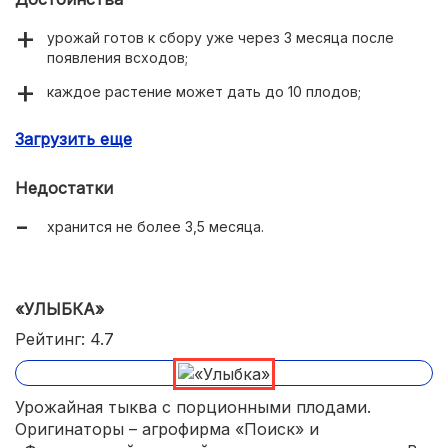
урожай готов к сбору уже через 3 месяца после
появления всходов;
каждое растение может дать до 10 плодов;
можно готовить с кожурой;
Загрузить еще
хороший иммунитет;
Недостатки
холодостойкость;
хранится не более 3,5 месяца.
можно выращивать в любом регионе.
«УЛЫБКА»
Рейтинг: 4.7
Урожайная тыква с порционными плодами.
Оригинаторы – агрофирма «Поиск» и