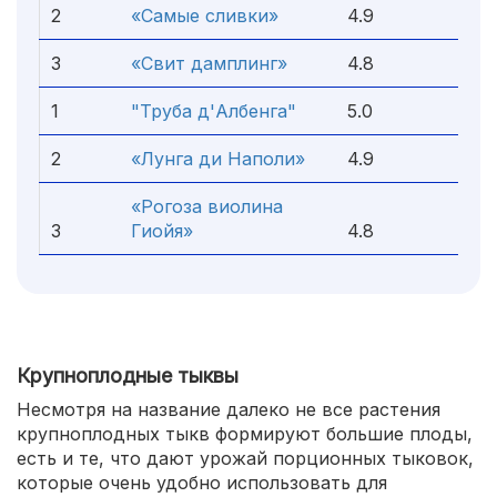
2
«Самые сливки»
4.9
3
«Свит дамплинг»
4.8
1
"Труба д'Албенга"
5.0
2
«Лунга ди Наполи»
4.9
«Рогоза виолина
3
Гиойя»
4.8
Крупноплодные тыквы
Несмотря на название далеко не все растения
крупноплодных тыкв формируют большие плоды,
есть и те, что дают урожай порционных тыковок,
которые очень удобно использовать для