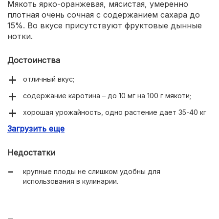
Мякоть ярко-оранжевая, мясистая, умеренно
плотная очень сочная с содержанием сахара до
15%. Во вкусе присутствуют фруктовые дынные
нотки.
Достоинства
отличный вкус;
содержание каротина – до 10 мг на 100 г мякоти;
хорошая урожайность, одно растение дает 35-40 кг
плодов;
Загрузить еще
хранится до 12 месяцев;
Недостатки
хороший иммунитет, болезни могут появиться лишь
при нарушении агротехники;
крупные плоды не слишком удобны для
использования в кулинарии.
неприхотливость;
стрессоустойчивость.