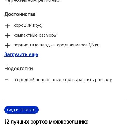
Достоинства
хороший вкус;
компактные размеры;
порционные плоды – средняя масса 1,8 кг;
Загрузить еще
холодостойкость и засухоустойчивость;
хорошо хранится, становится в это время еще
Недостатки
слаще.
в средней полосе придется вырастить рассаду.
САД И ОГОРОД
12 лучших сортов можжевельника