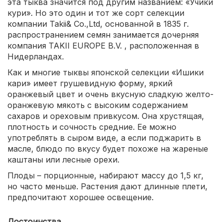
эта тыква значится под другим названием: «Учики
кури». Но это один и тот же сорт селекции
компании Takii& Co.,Ltd, основанной в 1835 г.
распространением семян занимается дочерняя
компания TAKII EUROPE B.V. , расположенная в
Нидерландах.
Как и многие тыквы японской селекции «Ишики
кари» имеет грушевидную форму, яркий
оранжевый цвет и очень вкусную сладкую желто-
оранжевую мякоть с высоким содержанием
сахаров и ореховым привкусом. Она хрустящая,
плотность и сочность средние. Ее можно
употреблять в сыром виде, а если поджарить в
масле, блюдо по вкусу будет похоже на жареные
каштаны или лесные орехи.
Плоды – порционные, набирают массу до 1,5 кг,
но часто меньше. Растения дают длинные плети,
предпочитают хорошее освещение.
Достоинства