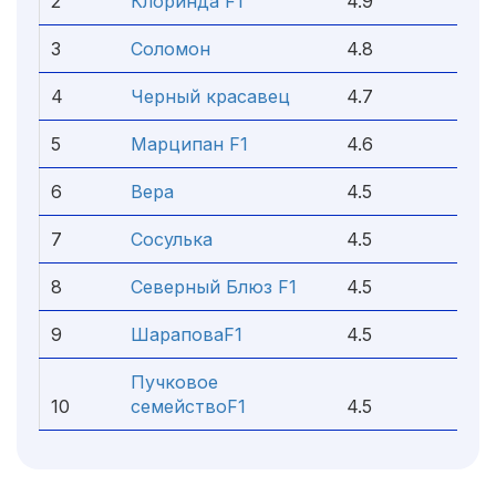
2
Клоринда F1
4.9
3
Соломон
4.8
4
Черный красавец
4.7
5
Марципан F1
4.6
6
Вера
4.5
7
Сосулька
4.5
8
Северный Блюз F1
4.5
9
ШараповаF1
4.5
Пучковое
10
семействоF1
4.5