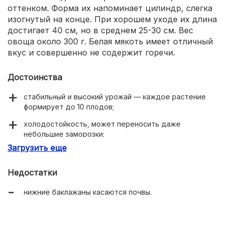
оттенком. Форма их напоминает цилиндр, слегка
изогнутый на конце. При хорошем уходе их длина
достигает 40 см, но в среднем 25-30 см. Вес
овоща около 300 г. Белая мякоть имеет отличный
вкус и совершенно не содержит горечи.
Достоинства
стабильный и высокий урожай — каждое растение
формирует до 10 плодов;
холодостойкость, может переносить даже
небольшие заморозки;
Загрузить еще
неприхотливость;
не болеет;
Недостатки
пустоцветы бывают крайне редко;
нижние баклажаны касаются почвы.
хорошая всхожесть семян;
плодоножка без шипов.