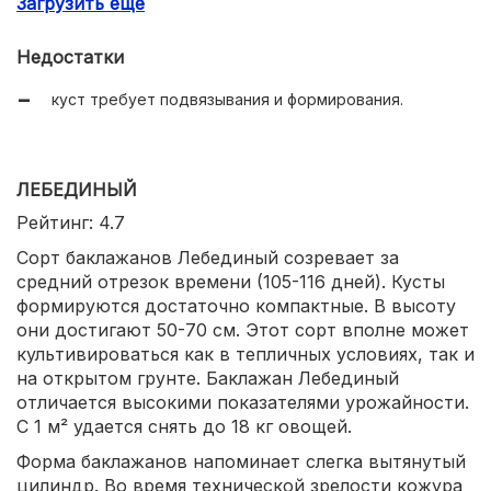
Загрузить еще
отсутствие шипов на растении;
Недостатки
устойчивость к вирусным заболеваниям.
куст требует подвязывания и формирования.
ЛЕБЕДИНЫЙ
Рейтинг: 4.7
Сорт баклажанов Лебединый созревает за
средний отрезок времени (105-116 дней). Кусты
формируются достаточно компактные. В высоту
они достигают 50-70 см. Этот сорт вполне может
культивироваться как в тепличных условиях, так и
на открытом грунте. Баклажан Лебединый
отличается высокими показателями урожайности.
С 1 м² удается снять до 18 кг овощей.
Форма баклажанов напоминает слегка вытянутый
цилиндр. Во время технической зрелости кожура