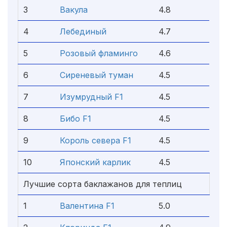
3
Вакула
4.8
4
Лебединый
4.7
5
Розовый фламинго
4.6
6
Сиреневый туман
4.5
7
Изумрудный F1
4.5
8
Бибо F1
4.5
9
Король севера F1
4.5
10
Японский карлик
4.5
Лучшие сорта баклажанов для теплиц
1
Валентина F1
5.0