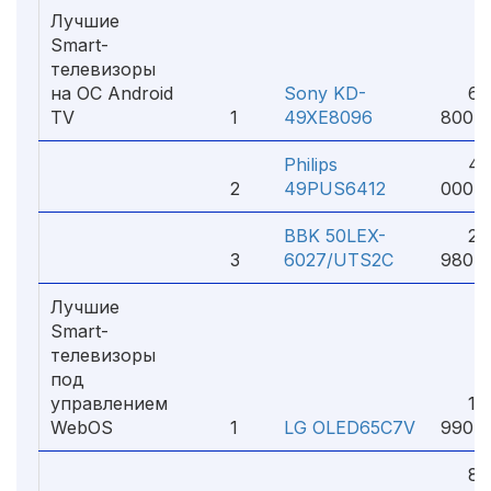
Лучшие
Smart-
телевизоры
на ОС Android
Sony KD-
60
TV
1
49XE8096
800 ₽
Philips
42
2
49PUS6412
000 ₽
BBK 50LEX-
25
3
6027/UTS2C
980 ₽
Лучшие
Smart-
телевизоры
под
управлением
13
WebOS
1
LG OLED65C7V
990 ₽
87