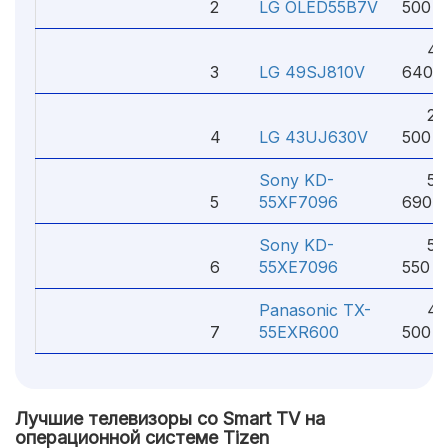
2
LG OLED55B7V
500 ₽
4
3
LG 49SJ810V
640 
27
4
LG 43UJ630V
500 ₽
Sony KD-
59
5
55XF7096
690 ₽
Sony KD-
59
6
55XE7096
550 ₽
Panasonic TX-
49
7
55EXR600
500 ₽
Лучшие телевизоры со Smart TV на
операционной системе Tizen