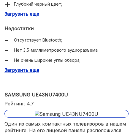
Глубокий черный цвет;
Загрузить еще
Вполне стабильная работа ОС;
Есть поддержка спутникового стандарта DVB-S2;
Недостатки
Присутствует датчик освещенности;
Отсутствует Bluetooth;
Используется Wi-Fi 802.11ac;
Нет 3,5-миллиметрового аудиоразъема;
Невысокая стоимость.
Не очень широкие углы обзора;
Загрузить еще
Не самое большое количество разъемов HDMI и USB.
SAMSUNG UE43NU7400U
Рейтинг: 4.7
Один из самых компактных телевизоров в нашем
рейтинге. На его лицевой панели расположился