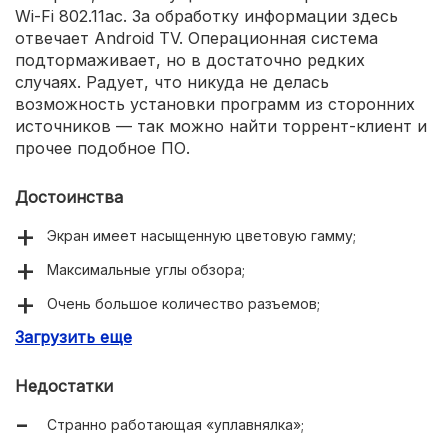
Wi-Fi 802.11ac. За обработку информации здесь
отвечает Android TV. Операционная система
подтормаживает, но в достаточно редких
случаях. Радует, что никуда не делась
возможность установки программ из сторонних
источников — так можно найти торрент-клиент и
прочее подобное ПО.
Достоинства
Экран имеет насыщенную цветовую гамму;
Максимальные углы обзора;
Очень большое количество разъемов;
Загрузить еще
Наушники подключаются без каких-либо проблем;
4K-разрешение;
Недостатки
Поддерживаются все стандарты цифрового ТВ;В
Странно работающая «уплавнялка»;
строены модули Wi-Fi 802.11ac и Bluetooth.