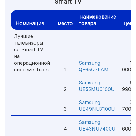
Smart TV
наименование
Номинация
место
товара
цена
Лучшие
телевизоры
со Smart TV
на
операционной
Samsung
15
системе Tizen
1
QE65Q7FAM
000 ₽
Samsung
61
2
UE55MU6100U
990 ₽
Samsung
34
3
UE49NU7100U
700 ₽
Samsung
35
4
UE43NU7400U
600 ₽