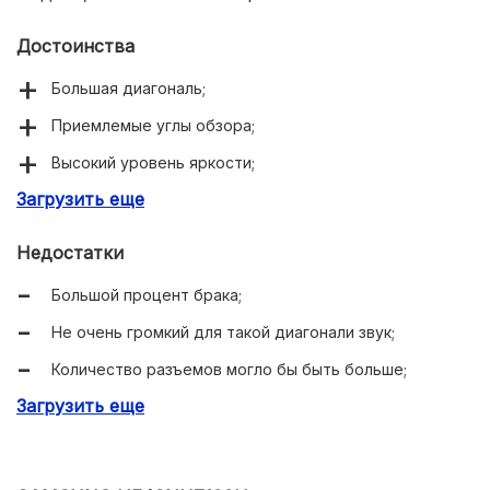
Достоинства
Большая диагональ;
Приемлемые углы обзора;
Высокий уровень яркости;
Загрузить еще
Есть поддержка спутникового ТВ;
Присутствует Bluetooth;
Недостатки
Поставляется с пультом, поддерживающим
Большой процент брака;
голосовой ввод;
Не очень громкий для такой диагонали звук;
Стабильная работа операционной системы;
Количество разъемов могло бы быть больше;
4K-разрешение.
Загрузить еще
Хлипкая подставка;
Отсутствует 3,5-миллиметровый разъем.