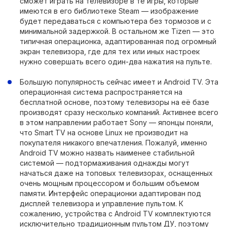
сможет играть на телевизоре в те игры, которые
имеются в его библиотеке Steam — изображение
будет передаваться с компьютера без тормозов и с
минимальной задержкой. В остальном же Tizen — это
типичная операционка, адаптированная под огромный
экран телевизора, где для тех или иных настроек
нужно совершать всего один-два нажатия на пульте.
Большую популярность сейчас имеет и Android TV. Эта
операционная система распространяется на
бесплатной основе, поэтому телевизоры на её базе
производят сразу несколько компаний. Активнее всего
в этом направлении работает Sony — японцы поняли,
что Smart TV на основе Linux не производит на
покупателя никакого впечатления. Пожалуй, именно
Android TV можно назвать наименее стабильной
системой — подтормаживания однажды могут
начаться даже на топовых телевизорах, оснащенных
очень мощным процессором и большим объемом
памяти. Интерфейс операционки адаптирован под
дисплей телевизора и управление пультом. К
сожалению, устройства с Android TV комплектуются
исключительно традиционным пультом ДУ, поэтому