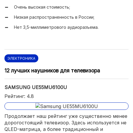
Очень высокая стоимость;
Максимальные углы обзора;
Низкая распространенность в России;
Крупные размеры;
Нет 3,5-миллиметрового аудиоразъема.
Поддерживаются все стандарты цифрового ТВ;
Имеются модули Wi-Fi 802.11ac и Bluetooth;
Большое количество разъемов;
Пульт с голосовым управлением в комплекте.
ЭЛЕКТРОНИКА
12 лучших наушников для телевизора
SAMSUNG UE55MU6100U
Рейтинг: 4.8
Продолжает наш рейтинг уже существенно менее
дорогостоящий телевизор. Здесь используется не
QLED-матрица, а более традиционный и