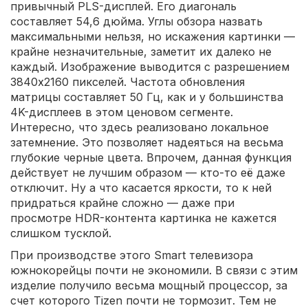
привычный PLS-дисплей. Его диагональ
составляет 54,6 дюйма. Углы обзора назвать
максимальными нельзя, но искажения картинки —
крайне незначительные, заметит их далеко не
каждый. Изображение выводится с разрешением
3840x2160 пикселей. Частота обновления
матрицы составляет 50 Гц, как и у большинства
4K-дисплеев в этом ценовом сегменте.
Интересно, что здесь реализовано локальное
затемнение. Это позволяет надеяться на весьма
глубокие черные цвета. Впрочем, данная функция
действует не лучшим образом — кто-то её даже
отключит. Ну а что касается яркости, то к ней
придраться крайне сложно — даже при
просмотре HDR-контента картинка не кажется
слишком тусклой.
При производстве этого Smart телевизора
южнокорейцы почти не экономили. В связи с этим
изделие получило весьма мощный процессор, за
счет которого Tizen почти не тормозит. Тем не