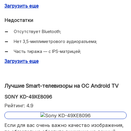
Загрузить еще
Реализована поддержка спутникового ТВ;
Не очень высокое энергопотребление;Вес сост
Недостатки
авляет 12,1 кг (с учетом подставки).
Отсутствует Bluetooth;
Нет 3,5-миллиметрового аудиоразъема;
Часть тиража — с IPS-матрицей;
Загрузить еще
Много экземпляров с засветкой;
Поставляется с упрощенным пультом.
Лучшие Smart-телевизоры на ОС Android TV
SONY KD-49XE8096
Рейтинг: 4.9
Если для вас очень важно качество изображения,