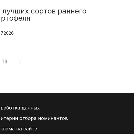
0 лучших сортов раннего
10 лучш
артофеля
сибирск
07.2026
04.03.2026
13
работка данных
итерии отбора номинантов
клама на сайте